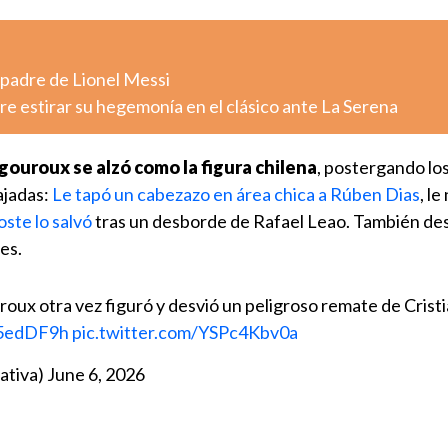
 padre de Lionel Messi
e estirar su hegemonía en el clásico ante La Serena
gouroux se alzó como la figura chilena
, postergando los
ajadas:
Le tapó un cabezazo en área chica a Rúben Dias
, le
oste lo salvó
tras un desborde de Rafael Leao. También de
es.
oux otra vez figuró y desvió un peligroso remate de Crist
J15edDF9h
pic.twitter.com/YSPc4Kbv0a
ativa)
June 6, 2026