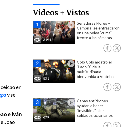
Videos + Vistos
Senadoras Flores y
Campillai se enfrascaron
en una pelea "cuma"
frente a las cámaras
2194
Colo Colo mostró el
"Lado B" de la
multitudinaria
bienvenida a Vozinha
831
nceicao en
ego
y se
Capas antidrones
ayudan a hacer
"invisibles" a los
eao e Iván
soldados ucranianos
679
de Joao