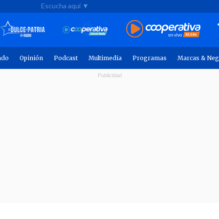
Escucha aquí ▼
ndo
Opinión
Podcast
Multimedia
Programas
Marcas & Neg