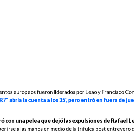
entos europeos fueron liderados por Leao y Francisco Co
R7" abría la cuenta a los 35', pero entró en fuera de ju
ró con una pelea que dejó las expulsiones de Rafael L
 por irse a las manos en medio de la trifulca post entrevero 