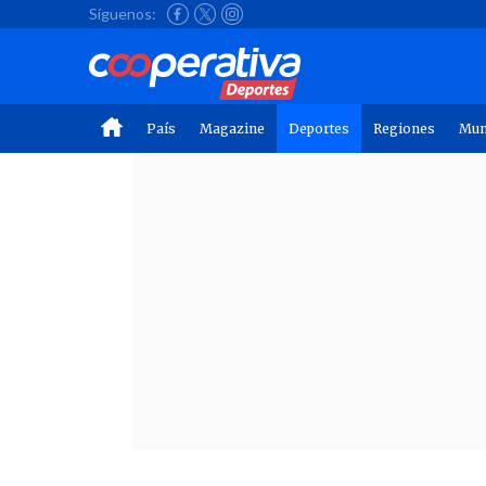
Síguenos:
País
Magazine
Deportes
Regiones
Mu