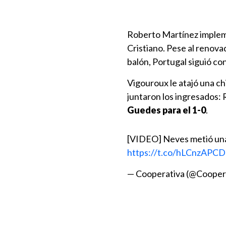
Roberto Martínez impleme
Cristiano. Pese al renova
balón, Portugal siguió co
Vigouroux le atajó una ch
juntaron los ingresados:
Guedes
para el 1-0
.
[VIDEO] Neves metió una 
https://t.co/hLCnzAPCD
— Cooperativa (@Cooper