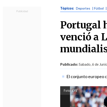
Tópicos:
Deportes
| Fútbol
Portugal h
venció a 
mundiali
Publicado:
Sabado, 6 de Juni
El conjunto europeo c
Foto:
EFE