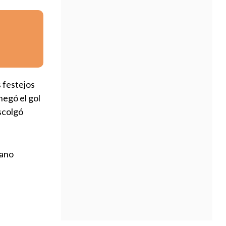
 festejos
 negó el gol
scolgó
iano