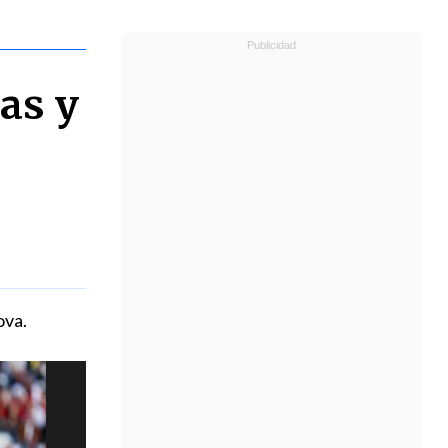
ias y
ova.