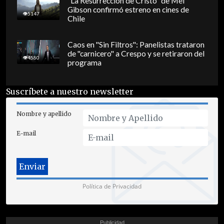
"La Resurrección de Cristo" de Mel
Gibson confirmó estreno en cines de
5147
Chile
Caos en "Sin Filtros": Panelistas trataron
de "carnicero" a Crespo y se retiraron del
4580
programa
Suscríbete a nuestro newsletter
Nombre y apellido
E-mail
Política de Privacidad