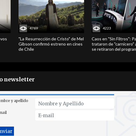
4769
4223
evos
"La Resurrección de Cristo" de Mel
Caos en "Sin Filtros": P
Gibson confirmó estreno en cines
trataron de "carnicero"
de Chile
se retiraron del progra
ro newsletter
mbre y apellido
mail