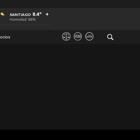
+
+
+
8.4°
SANTIAGO
Humedad
88%
ocios