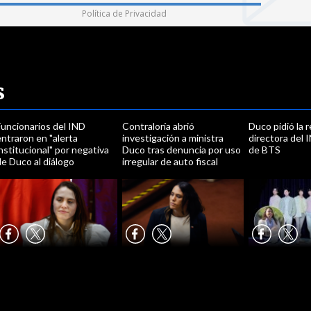
Política de Privacidad
s
Funcionarios del IND
Contraloría abrió
Duco pidió la 
ntraron en "alerta
investigación a ministra
directora del I
nstitucional" por negativa
Duco tras denuncia por uso
de BTS
e Duco al diálogo
irregular de auto fiscal