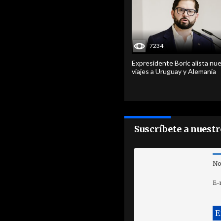
7234
Expresidente Boric alista nu
viajes a Uruguay y Alemania
Suscríbete a nuest
No
E-