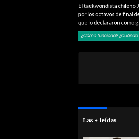
El taekwondista chileno 
por los octavos de final d
que lo declararon como g
Las + leídas