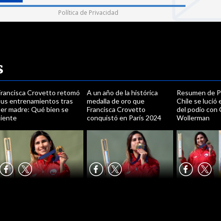
Política de Privacidad
s
Francisca Crovetto retomó
A un año de la histórica
Resumen de Pa
sus entrenamientos tras
medalla de oro que
Chile se lució 
ser madre: Qué bien se
Francisca Crovetto
del podio con
siente
conquistó en París 2024
Wollerman