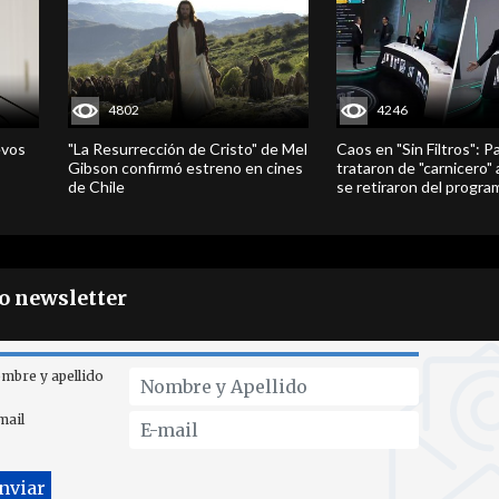
4802
4246
evos
"La Resurrección de Cristo" de Mel
Caos en "Sin Filtros": P
Gibson confirmó estreno en cines
trataron de "carnicero"
de Chile
se retiraron del progra
ro newsletter
mbre y apellido
mail