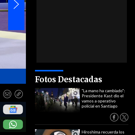
- Sebastián Miranda/COCH y Ernesto Zelada/IND
Fotos Destacadas
"La mano ha cambiado":
Presidente Kast dio el
vamos a operativo
policial en Santiago
Hiroshima recuerda los