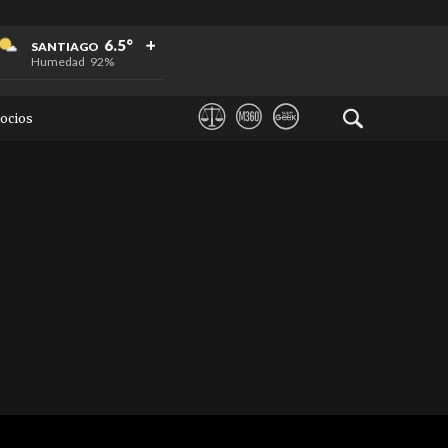
+
+
+
6.5°
SANTIAGO
Humedad
92%
ocios