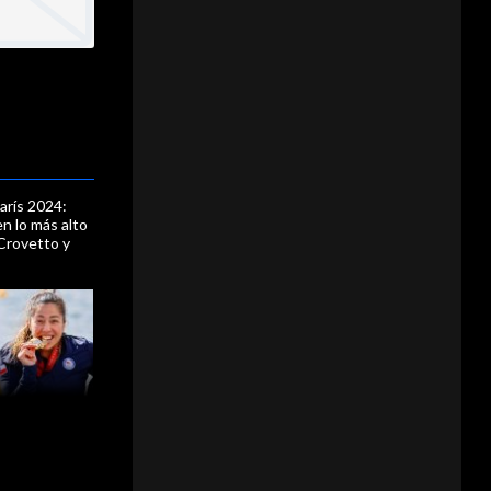
rís 2024:
en lo más alto
 Crovetto y