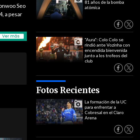
81 años de la bomba
Geonwoo Seo
atómica
4, a pesar
"Aura": Colo Colo se
rindió ante Vozinha con
encendida bienvenida
junto a los trofeos del
club
Fotos Recientes
La formación de la UC
para enfrentar a
Cobresal en el Claro
Arena