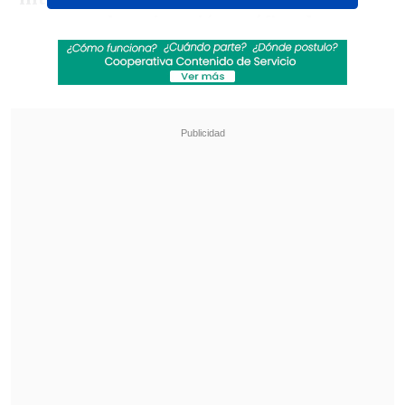
generara la animación gráfica de
habilitación antes del penal otorgado a
Suiza en el minuto 14"
, en el duelo
disputado en el área de la Bahía de San
Francisco.
Revisa también
[ESTADISTICAS] La tabla de posiciones de la
Liga de Primera en la fecha 18
Los resultados de la fecha 18 en la Liga de
Primera
FIFA añadió que
"el problema fue
resuelto rápidamente"
y aseguró que
el