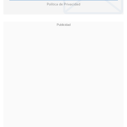
Con esa explicación, F
IFA buscó despejar
Política de Privacidad
las dudas en torno a una acción que
abrió el marcador mediante Breel
Embolo y que instaló uno de los
primeros debates arbitrales del
Mundial 2026.