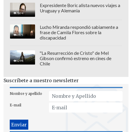
Expresidente Boric alista nuevos viajes a
Uruguay y Alemania
7804
Lucho Miranda respondió sabiamente a
frase de Camila Flores sobre la
6975
discapacidad
"La Resurrección de Cristo" de Mel
Gibson confirmó estreno en cines de
5294
Chile
La controversia había surgido por un
Suscríbete a nuestro newsletter
presunto
off-side
en la acción del penal
convertido por Suiza ante Catar
, debido a
Nombre y apellido
que la transmisión no mostró de
E-mail
inmediato la animación semiautomática
que suele aclarar este tipo de jugadas.