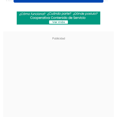
Nos llaman los brasileños de Africa
,
conocemos nuestros puntos fuertes",
declaró el jugador de Paris Saint-
Germain.
Revisa también
Los resultados de la fecha 18 en la Liga de
Primera
Colo Colo anunció acuerdo para el fichaje del
defensa Iván Román
Hakimi se refirió a Vinicius Jr., extremo
de Real Madrid, como "un jugador
espectacular" al que solo podrán parar