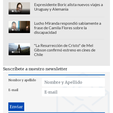
Expresidente Boric alista nuevos viajes a
Uruguay y Alemania
7820
No obstante, descartó la etiqueta de
Lucho Miranda respondió sabiamente a
"favoritos" frente a un Brasil que ha
frase de Camila Flores sobre la
7072
perdido el lustre de décadas anteriores.
discapacidad
Por ello,
anticipó un partido "bastante
equilibrado"
, en el que la "efectividad" de
"La Resurrección de Cristo" de Mel
Gibson confirmó estreno en cines de
cara a portería marcará la diferencia.
5334
Chile
"
Jamás voy a dudar de la capacidad de
Suscríbete a nuestro newsletter
Marruecos, tengo orgullo de haber
llegado donde hemos llegado
",
Nombre y apellido
reivindicó el futbolista, que en Catar
E-mail
2022 alcanzó un histórico cuarto puesto
junto a su selección.