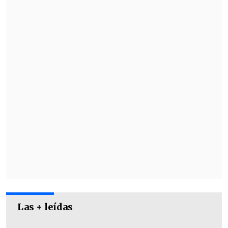
con una "defensa fuerte".
Pese a las figuras brasileñas, el marroquí
resaltó que "hemos entrenado y nos
hemos preparado para esto. Creo que el
equipo está listo y confío en que vamos a
obtener un buen resultado".
Las + leídas