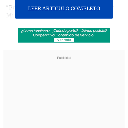
"Por ahora disfrutamos de este primer
LEER ARTICULO COMPLETO
Mundial
histórico con 48 equipos
.
Quizás Italia se clasificaría con 64
equipos.
Podría ampliarlo a 228 para ver
si se clasifican"
, dijo en declaraciones a
la televisión brasileña
CazéTV
antes del
partido inaugural.
Revisa también
¿Qué partido será transmitido por TV abierta
en la fecha 18 de la Liga de Primera?
Coquimbo Unido quiere estirar su hegemonía
en el clásico ante La Serena