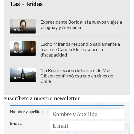
Las + leídas
Expresidente Boric alista nuevos viajes a
Uruguay y Alemania
7670
Lucho Miranda respondió sabiamente a
frase de Camila Flores sobre la
6104
discapacidad
"La Resurrección de Cristo" de Mel
Gibson confirmó estreno en cines de
Italia no disputa un Mundial desde
5214
Chile
Brasil 2014
, edición en la que quedó fuera
en la fase de grupos, encadenando así
Suscríbete a nuestro newsletter
ausencias en Rusia 2018, Catar 2022 y
Estados Unidos, México y Canada 2026.
Nombre y apellido
E-mail