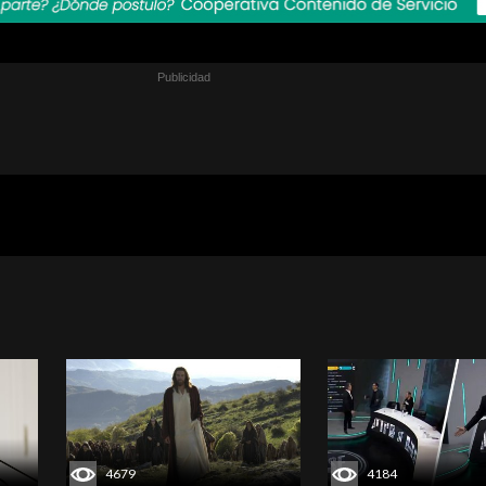
4679
4184