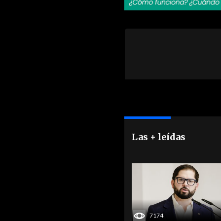
Las + leídas
7174