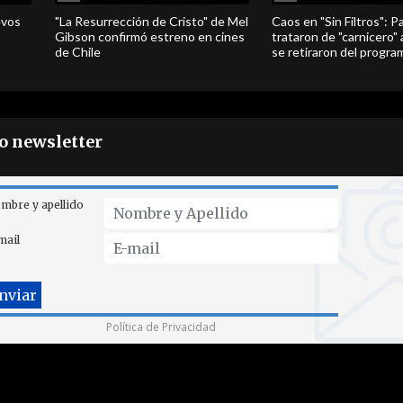
evos
"La Resurrección de Cristo" de Mel
Caos en "Sin Filtros": P
Gibson confirmó estreno en cines
trataron de "carnicero"
de Chile
se retiraron del progra
ro newsletter
mbre y apellido
mail
Política de Privacidad