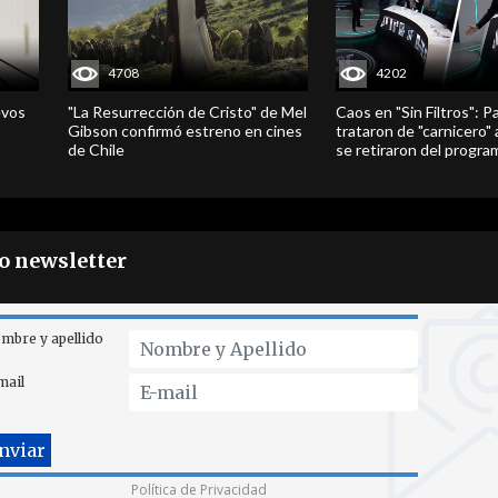
4708
4202
evos
"La Resurrección de Cristo" de Mel
Caos en "Sin Filtros": P
Gibson confirmó estreno en cines
trataron de "carnicero"
de Chile
se retiraron del progra
ro newsletter
mbre y apellido
mail
Política de Privacidad