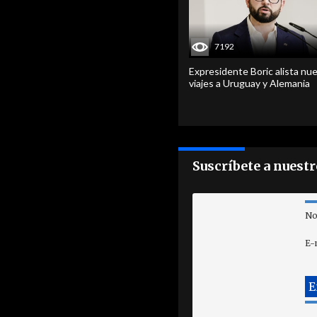
7192
Expresidente Boric alista nu
viajes a Uruguay y Alemania
Suscríbete a nuest
No
E-