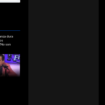
lanza dura
los
"No son