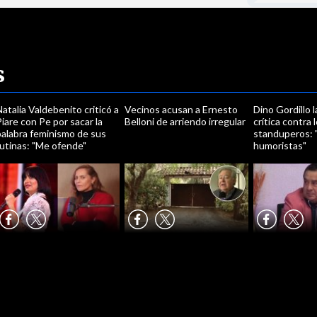
s
atalia Valdebenito criticó a
Vecinos acusan a Ernesto
Dino Gordillo 
iare con Pe por sacar la
Belloni de arriendo irregular
crítica contra 
palabra feminismo de sus
standuperos: 
utinas: "Me ofende"
humoristas"