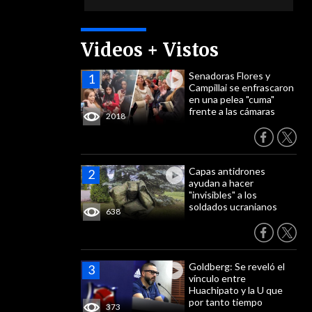
Videos + Vistos
Senadoras Flores y
Campillai se enfrascaron
en una pelea "cuma"
frente a las cámaras
2018
Capas antidrones
ayudan a hacer
"invisibles" a los
soldados ucranianos
638
Goldberg: Se reveló el
vínculo entre
Huachipato y la U que
por tanto tiempo
373