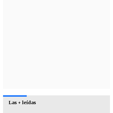
AlegriAle feat. belén farías- "No quisiera"
Paulina Camus - "Si se nos da"
Las + leídas
El Mulu - "Cometa"