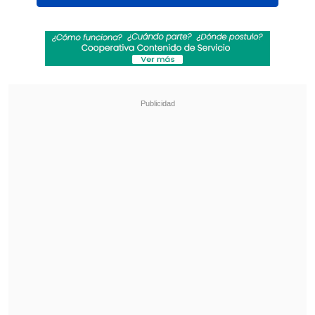
León Elordi - "Resplandeciendo"