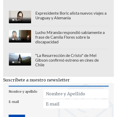
Expresidente Boric alista nuevos viajes a
Uruguay y Alemania
7825
Lucho Miranda respondió sabiamente a
frase de Camila Flores sobre la
7095
discapacidad
"La Resurrección de Cristo" de Mel
Gibson confirmó estreno en cines de
5338
Chile
Suscríbete a nuestro newsletter
Además, compartió imágenes en
Instagram de Magnolia y Amancio
Nombre y apellido
adaptándose a su nueva rutina escolar,
E-mail
con un mensaje emotivo: "Estoy tan
orgullosa de ustedes. Tan feliz de verlos