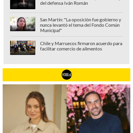
del defensa Iván Román
argentino
America TV
sobre la situación,
afirmando que: "Es todo muy surrealista.
San Martín: "La oposición fue gobierno y
No tuvimos respuesta, no tuvimos una
nunca levantó el tema del Fondo Común
notificación
(...) Me di cuenta de que los
Municipal"
chicos estaban con un tipo de rutina,
Chile y Marruecos firmaron acuerdo para
pero no sé si en un colegio, en qué
facilitar comercio de alimentos
colegio, no sé nada".