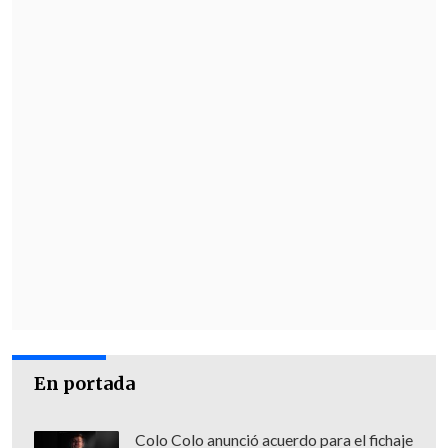
En portada
En paralelo, Vicuña habló con el medio
Colo Colo anunció acuerdo para el fichaje