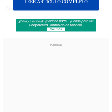
LEER ARTICULO COMPLETO
El cambio escolar reavivó la disputa con
el actor
Benjamín Vicuña
, padre de los
niños, actualmente en Argentina. Ante
ello,
Yanina Latorre
reveló en
"Sálvese
Quien Pueda"
, de
América TV
, que se
contactó con
Máximo Petrachi,
abogado
del actor, quien afirmó: "Nunca fuimos
informados de la escolarización de los
chicos".
Revisa también
"Heated Rivalry" suma a dos nuevos
protagonistas: cuándo se estrena su segunda
temporada
Cata Vallejos analizó su derrota en Miss