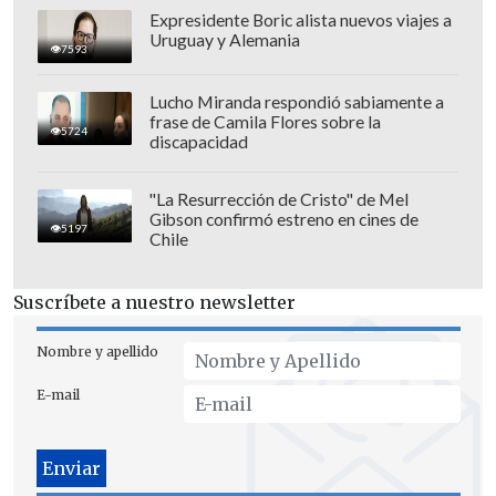
señora por el pololo y trató de poner los
Expresidente Boric alista nuevos viajes a
Uruguay y Alemania
bienes a nombre de ese pololo vedetto
; y
7593
el Partido Republicano se lo impidió",
Lucho Miranda respondió sabiamente a
comentó, ante la incredulidad del
frase de Camila Flores sobre la
5724
conductor del programa, Danilo 21.
discapacidad
"La Resurrección de Cristo" de Mel
Gibson confirmó estreno en cines de
5197
Chile
Suscríbete a nuestro newsletter
Nombre y apellido
E-mail