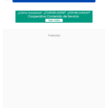
funamos" del canal de streaming Yuly -
de Julio César Rodríguez-, el fotógrafo y
comentarista reveló que
un
subsecretario dejó a su esposa, a raíz de
un romance con un vedetto
, motivando
incluso la intervención del Partido
Republicano.
Revisa también
Chappell Roan anuncia show benéfico en
apoyo a la comunidad LGBTI+
Juan Manuel Astorga arremete contra Flores
tras dichos sobre Campillai: "Ser de feria es un
orgullo"