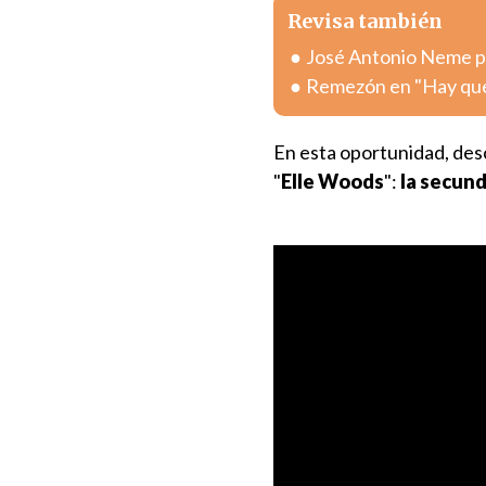
Revisa también
José Antonio Neme pr
Remezón en "Hay que 
En esta oportunidad, des
"
Elle Woods
":
la secund