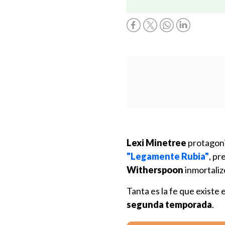
Lexi Minetree
protagoni
"Legamente Rubia"
, pr
Witherspoon
inmortalizó
Tanta es la fe que existe
segunda temporada
.