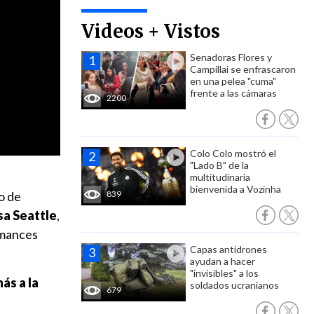
Videos + Vistos
Senadoras Flores y
Campillai se enfrascaron
en una pelea "cuma"
frente a las cámaras
2200
Colo Colo mostró el
"Lado B" de la
multitudinaria
bienvenida a Vozinha
o de
839
sa Seattle
,
omances
Capas antidrones
ayudan a hacer
"invisibles" a los
ás a la
soldados ucranianos
679