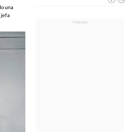
do una
 jefa