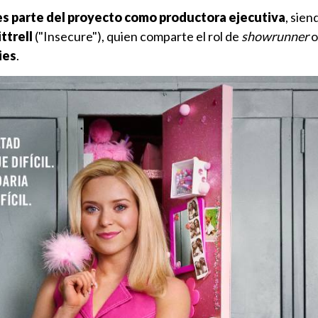
s parte del proyecto como productora ejecutiva
, sien
ttrell
("Insecure"), quien comparte el rol de
showrunner
o
ies
.