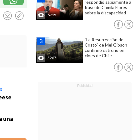
respondió sabiamente a
frase de Camila Flores
sobre la discapacidad
6715
"La Resurrección de
Cristo" de Mel Gibson
confirmó estreno en
cines de Chile
5267
e
eese
a una