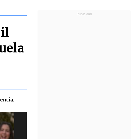
il
cuela
encia.