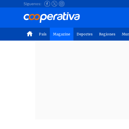
Síguenos:
País
Magazine
Deportes
Regiones
Mu