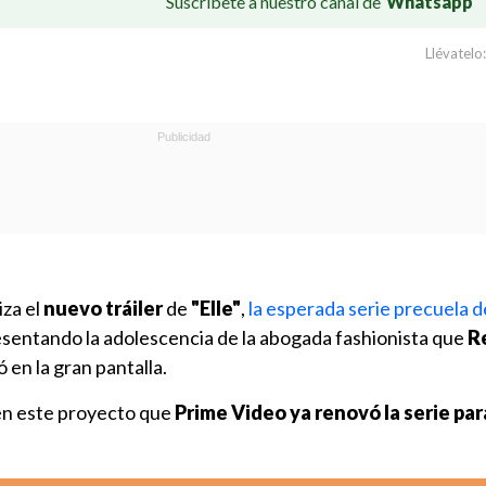
Suscríbete a nuestro canal de
Whatsapp
Llévatelo:
za el
nuevo tráiler
de
"Elle"
,
la esperada serie precuela d
esentando la adolescencia de la abogada fashionista que
R
 en la gran pantalla.
 en este proyecto que
Prime Video ya renovó la serie par