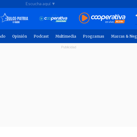
Escucha aquí ▼
ndo
Opinión
Podcast
Multimedia
Programas
Marcas & Neg