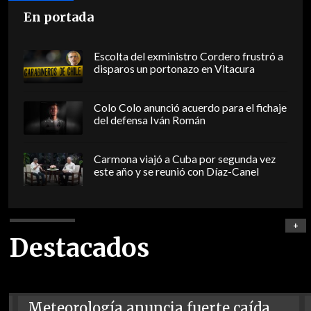
En portada
Escolta del exministro Cordero frustró a
disparos un portonazo en Vitacura
Colo Colo anunció acuerdo para el fichaje
del defensa Iván Román
Carmona viajó a Cuba por segunda vez
este año y se reunió con Díaz-Canel
+
Destacados
Meteorología anuncia fuerte caída