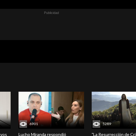
6901
5289
evos
Lucho Miranda respondió
"La Resurrección de Cri