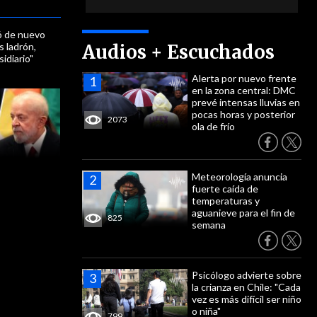
ió de nuevo
s ladrón,
Audios + Escuchados
idiario"
Alerta por nuevo frente
en la zona central: DMC
prevé intensas lluvias en
pocas horas y posterior
2073
ola de frío
Meteorología anuncia
fuerte caída de
temperaturas y
aguanieve para el fin de
825
semana
Psicólogo advierte sobre
la crianza en Chile: "Cada
vez es más difícil ser niño
o niña"
799