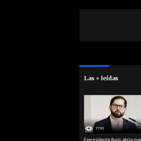
Las + leídas
7795
Expresidente Boric alista nu