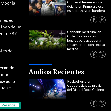
Cobresal tenemos que
y por la
dejarlo en Primera y esa
es nuestra gran bandera
n redes
cráneo de un
Cannabis medicinal en
yor de 87
Chile: Las tres vías
legales para acceder a
tratamientos con receta
médica
otes de
"eran de
Audios Recientes
pear al
 aseguró
Rockódromo en
Cooperativa: La previa
que se
del Día del Rock Chileno