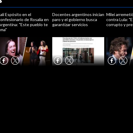
ali Espósito en el
Docentes argentinos inician
Milei arremet
onfesionario de Rosalía en
paro y el gobierno busca
contra Lula: "E
Argentina: "Este pueblo te
garantizar servicios
corrupto y pres
ama"