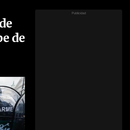
 de
pe de