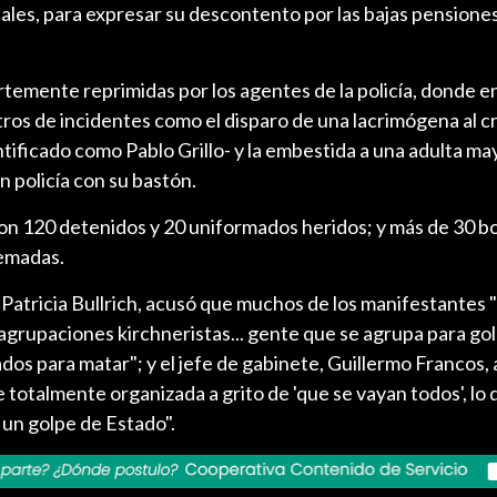
ales, para expresar su descontento por las bajas pensiones 
temente reprimidas por los agentes de la policía, donde e
istros de incidentes como el disparo de una lacrimógena al 
tificado como Pablo Grillo- y la embestida a una adulta ma
n policía con su bastón.
ron 120 detenidos y 20 uniformados heridos; y más de 30 b
uemadas.
 Patricia Bullrich, acusó que muchos de los manifestantes 
e agrupaciones kirchneristas... gente que se agrupa para gol
os para matar"; y el jefe de gabinete, Guillermo Francos,
 totalmente organizada a grito de 'que se vayan todos', lo 
 un golpe de Estado".