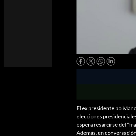
El ex presidente bolivian
elecciones presidenciales
espera resarcirse del "fr
Además, en conversación 