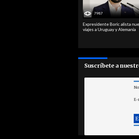
7987
Expresidente Boric alista nu
viajes a Uruguay y Alemania
Suscríbete a nuest
No
E-