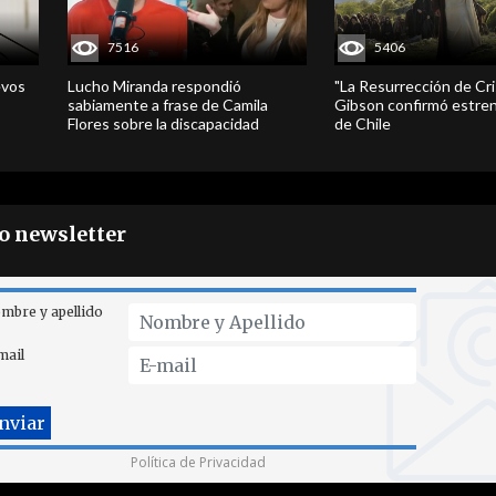
7516
5406
evos
Lucho Miranda respondió
"La Resurrección de Cri
sabiamente a frase de Camila
Gibson confirmó estren
Flores sobre la discapacidad
de Chile
ro newsletter
mbre y apellido
mail
Política de Privacidad