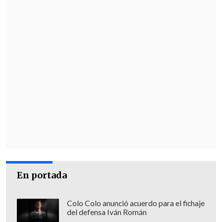
Melissa ha generado lluvias acumuladas
de entre 3,8 y 7,6 metros sobre la isla, con
máximos de hasta 10 metros, lo que
provocará inundaciones repentinas y
deslizamientos de tierra generalizados,
según el NHC.
En el este de Cuba se esperan
acumulaciones de hasta 6,3 metros, con
riesgo de deslizamientos e
inundaciones "potencialmente
catastróficas",
mientras que en el
sureste de Bahamas y en Turcos y Caicos
En portada
se prevén entre 1,2 y 2,5 metros de lluvia
entre hoy y mañana.
Colo Colo anunció acuerdo para el fichaje
del defensa Iván Román
El ciclón también provocará una