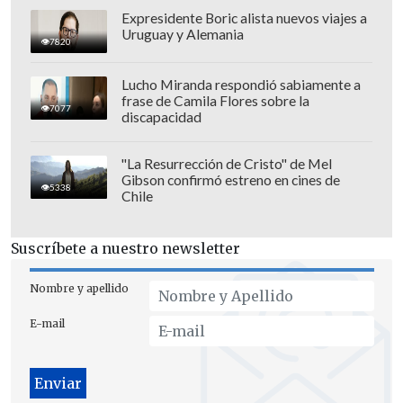
Expresidente Boric alista nuevos viajes a
Uruguay y Alemania
7820
Lucho Miranda respondió sabiamente a
frase de Camila Flores sobre la
7077
discapacidad
"La Resurrección de Cristo" de Mel
Gibson confirmó estreno en cines de
5338
Chile
A las 8:00 hora local de Miami, sede del
Suscríbete a nuestro newsletter
NHC, el centro del ciclón se encontraba a
90 kilómetros al sur-sureste de Negril,
Nombre y apellido
en el extremo occidental de la isla,
E-mail
desplazándose hacia el nornoreste a 11
kilómetros por hora.