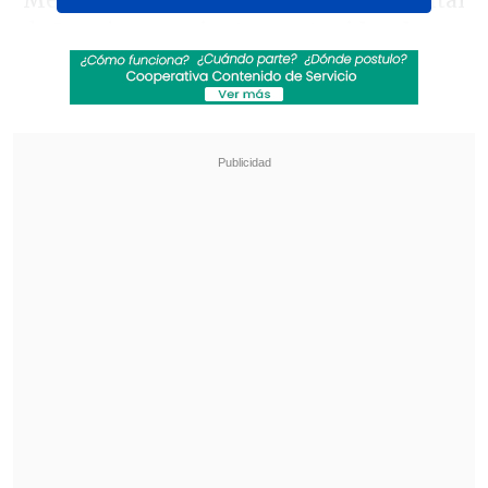
Melissa se aproxima a la costa occidental
de Jamaica con
vientos sostenidos de
280 kilómetros por hora, lluvias
torrenciales y marejadas que amenazan
con provocar inundaciones y daños
catastróficos,
detalló.
Revisa también
Cuatro personas murieron tras estrellarse un
helicóptero en área boscosa de Río de Janeiro
El cáncer que padece Joe Biden es "muy
doloroso y debilitante", reveló su hijo
El organismo meteorológico advirtió de
que Melissa tocará tierra en las