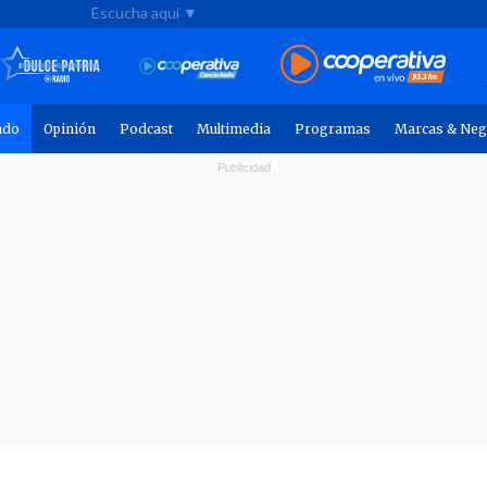
Escucha aquí ▼
ndo
Opinión
Podcast
Multimedia
Programas
Marcas & Neg