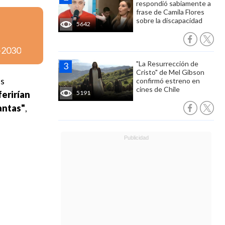
respondió sabiamente a
frase de Camila Flores
sobre la discapacidad
5642
6-2030
"La Resurrección de
Cristo" de Mel Gibson
as
confirmó estreno en
cines de Chile
ferirían
5191
antas"
,