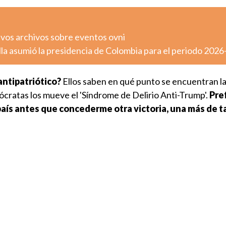
vos archivos sobre eventos ovni
lla asumió la presidencia de Colombia para el periodo 202
antipatriótico?
Ellos saben en qué punto se encuentran l
cratas los mueve el 'Síndrome de Delirio Anti-Trump'.
Pre
país antes que concederme otra victoria, una más de t