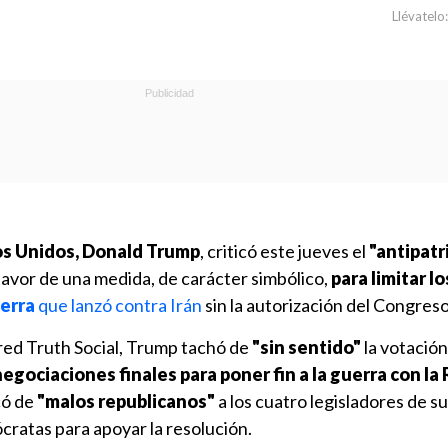
Llévatelo:
os Unidos, Donald Trump
, criticó este jueves el
"antipatr
favor de una medida, de carácter simbólico,
para limitar l
uerra
que lanzó contra Irán
sin la autorización del Congreso
 red Truth Social, Trump tachó de
"sin sentido"
la votació
negociaciones finales para poner fin a la guerra con la
có de
"malos republicanos"
a los cuatro legisladores de su
cratas para apoyar la resolución.