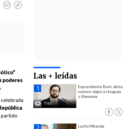
iótico"
Las + leídas
os poderes
Expresidente Boric alista
.
nuevos viajes a Uruguay
y Alemania
n celebrada
7582
 República
 partido
Lucho Miranda