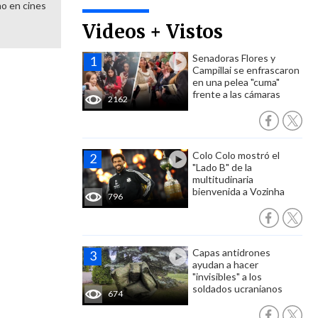
o en cines
Videos + Vistos
Senadoras Flores y
Campillai se enfrascaron
en una pelea "cuma"
frente a las cámaras
2162
Colo Colo mostró el
"Lado B" de la
multitudinaria
bienvenida a Vozinha
796
Capas antidrones
ayudan a hacer
"invisibles" a los
soldados ucranianos
674