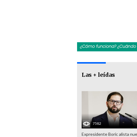
Las + leídas
7582
Expresidente Boric alista nu