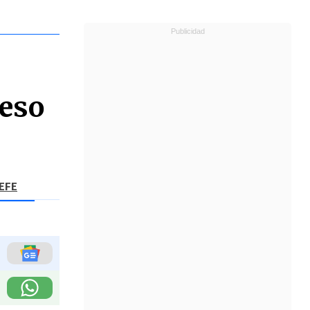
reso
 EFE