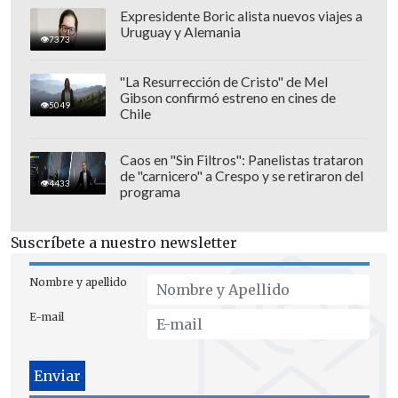
procedimiento.
Expresidente Boric alista nuevos viajes a
Uruguay y Alemania
7373
"La Resurrección de Cristo" de Mel
Gibson confirmó estreno en cines de
5049
Chile
Caos en "Sin Filtros": Panelistas trataron
de "carnicero" a Crespo y se retiraron del
4433
programa
Suscríbete a nuestro newsletter
Nombre y apellido
E-mail
Debido al incidente, el servicio de la
Línea 1 fue interrumpido entre algunas
estaciones y reemplazado por buses