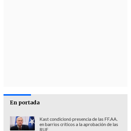
red de transporte.
"Es definitivamente una primera vez
para la agencia", indicó una portavoz del
organismo, que además pidió a los
conductores
no ingresar con vehículos a
las vías del tren.
En portada
Kast condicionó presencia de las FF.AA.
en barrios críticos a la aprobación de las
RUF