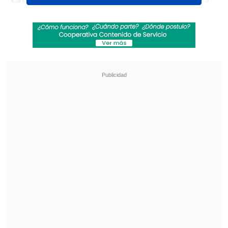
observaron con sorpresa cómo un SUV
Mazda avanzaba por el recorrido
utilizado por los trenes hasta detenerse
en el andén. Testigos grabaron la escena
mientras personal de seguridad
intentaba controlar la situación.
Revisa también
El mayor apagón de este viernes en Cuba
dejará a la vez sin electricidad al 72 % del país
Eclipse solar comenzará en Siberia y cruzará el
Ártico antes de llegar a España
Según dieron a conocer los
medios