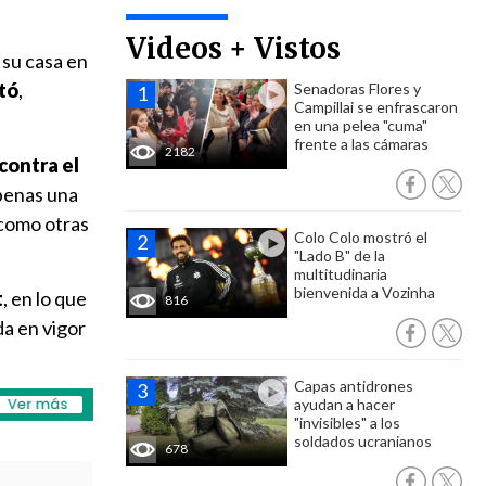
Videos + Vistos
 su casa en
tó
,
Senadoras Flores y
Campillai se enfrascaron
en una pelea "cuma"
frente a las cámaras
2182
contra el
apenas una
 como otras
Colo Colo mostró el
"Lado B" de la
multitudinaria
bienvenida a Vozinha
t
, en lo que
816
da en vigor
Capas antidrones
ayudan a hacer
"invisibles" a los
soldados ucranianos
678