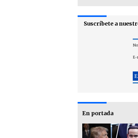
Suscríbete a nuest
No
E-
En portada