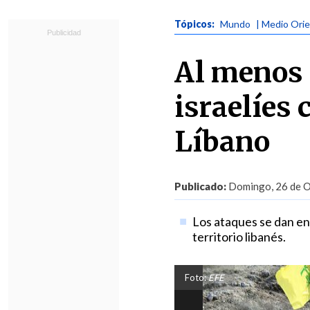
Tópicos:
Mundo
| Medio Ori
Al menos 
israelíes c
Líbano
Publicado:
Domingo, 26 de O
Los ataques se dan en 
territorio libanés.
Foto:
EFE