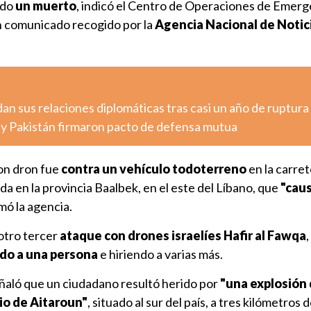
ndo
un muerto
, indicó el Centro de Operaciones de Emerg
un comunicado recogido por la
Agencia Nacional de Notici
n sus relaciones diplomáticas tras casi un año de ruptura
a y Pakistán firmaron pacto de defensa mutua
on dron fue
contra un vehículo todoterreno
en la carret
da en la provincia Baalbek, en el este del Líbano, que
"caus
rmó la agencia.
 otro tercer
ataque con drones israelíes Hafir al Fawqa
,
do a una persona
e hiriendo a varias más.
eñaló que un ciudadano resultó herido por
"una explosión 
io de Aitaroun"
, situado al sur del país, a tres kilómetros d