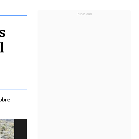
s
l
sobre