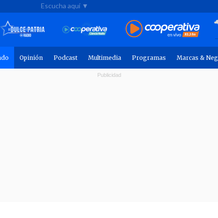
Escucha aquí ▼
ndo
Opinión
Podcast
Multimedia
Programas
Marcas & Neg