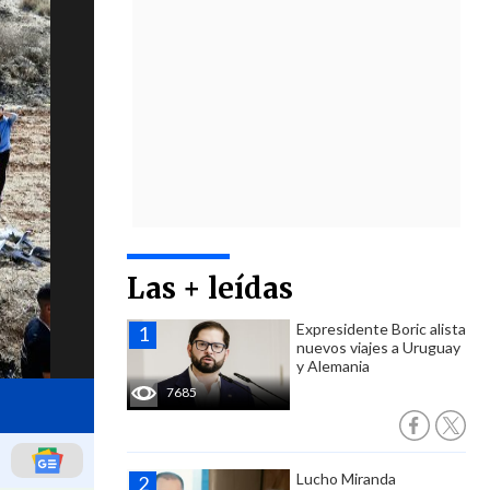
Las + leídas
Expresidente Boric alista
nuevos viajes a Uruguay
y Alemania
7685
Lucho Miranda