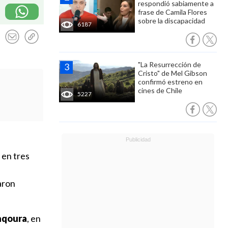
respondió sabiamente a
frase de Camila Flores
sobre la discapacidad
6187
"La Resurrección de
Cristo" de Mel Gibson
confirmó estreno en
cines de Chile
5227
en tres
aron
Naqoura
, en