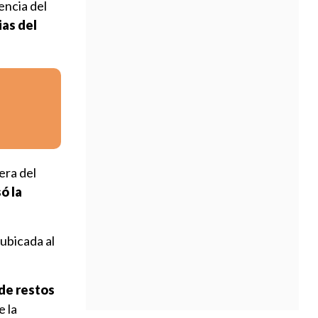
encia del
as del
era del
ó la
 ubicada al
de restos
e la