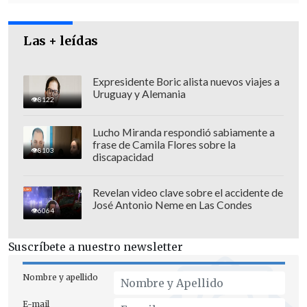
Las + leídas
Expresidente Boric alista nuevos viajes a
Uruguay y Alemania
8122
Lucho Miranda respondió sabiamente a
frase de Camila Flores sobre la
8103
discapacidad
El miércoles, la Fiscalía General de
Justicia de la Ciudad de México confirmó
Revelan video clave sobre el accidente de
José Antonio Neme en Las Condes
que el accidente ocurrido debido a que el
6064
vehículo se transportaba a
exceso de
velocidad
, lo que provocó que
el
Suscríbete a nuestro newsletter
conductor perdiera el control al tomar
Nombre y apellido
una curva
y se estrellara con el muro de
contención.
E-mail