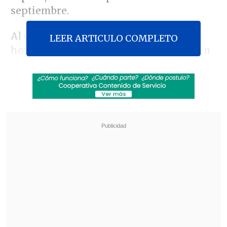
septiembre.
Al corte de las 10:00 hora local (13:00
LEER ARTICULO COMPLETO
horas en Chile), la dependencia también
señaló que hay
27 personas que
permanecen hospitalizadas
y
36 más
que han sido dadas de alta.
Revisa también
El tifón Dolphin obligó a evacuar a más de
215.000 personas en Shanghái
Más de 4.300 personas han muerto en el
Líbano desde inicio de ofensiva israelí en
marzo