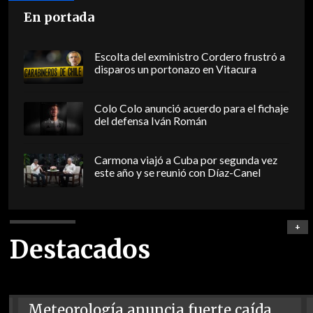
En portada
Escolta del exministro Cordero frustró a
disparos un portonazo en Vitacura
Colo Colo anunció acuerdo para el fichaje
del defensa Iván Román
Carmona viajó a Cuba por segunda vez
este año y se reunió con Díaz-Canel
+
Destacados
Meteorología anuncia fuerte caída