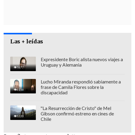
venezolanos no tuvieron la posibilidad
de votar el 28 (de julio de 2024)
imagínate.
Por lo menos unos 4 o 5
millones venezolanos que están en el
exterior inscritos en el registro
",
Las + leídas
aseguró la líder opositora.
Expresidente Boric alista nuevos viajes a
Uruguay y Alemania
7677
Lucho Miranda respondió sabiamente a
frase de Camila Flores sobre la
6156
discapacidad
"La Resurrección de Cristo" de Mel
Gibson confirmó estreno en cines de
5220
Chile