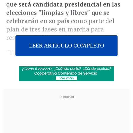
que
será candidata presidencial en las
elecciones "limpias y libres" que se
celebrarán en su país
como parte del
plan de tres fases en marcha para
restaurar la "libertad" en Venezuela.
LEER ARTICULO COMPLETO
"Yo seré candidata, pero podrán haber
otros.
A mí me encantaría competir con
todo el mundo
,
con todo el que quiera
ser candidato
(...) tendremos elecciones
limpias y libres", respondió Machado a la
pregunta de si se presentaría como
aspirante presidencial en los comicios.
Revisa también