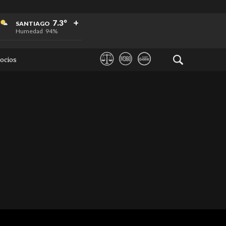
+
+
+
7.3°
SANTIAGO
Humedad
94%
ocios