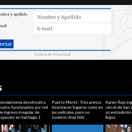
mbre y apellido
mail
Política de Privacidad
s
Gendarmería desvinculó a
Puerto Montt: Tres presos
Karen Rojo ing
uatro funcionarios por red
intentaron fugarse como en
cárcel de San 
e ingreso irregular de
las películas, pero no
su extradició
especies en Santiago 1
tuvieron final feliz
Bajos