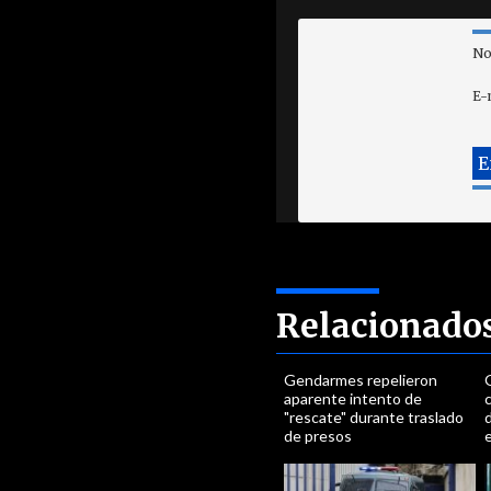
No
E-
Relacionado
Gendarmes repelieron
aparente intento de
c
"rescate" durante traslado
d
de presos