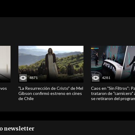
4871
4281
evos
"La Resurrección de Cristo" de Mel
Caos en "Sin Filtros": P
Gibson confirmó estreno en cines
trataron de "carnicero"
de Chile
se retiraron del progra
ro newsletter