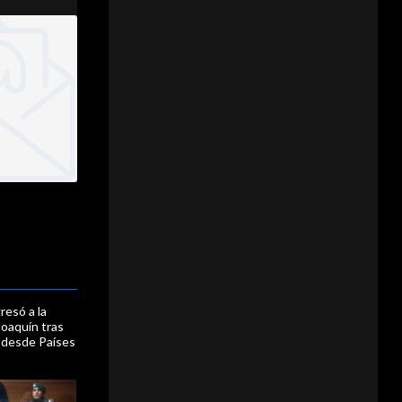
resó a la
Joaquín tras
n desde Países