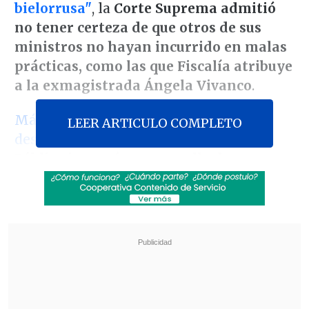
bielorrusa"
, la
Corte Suprema admitió
no tener certeza de que otros de sus
ministros no hayan incurrido en malas
prácticas, como las que Fiscalía atribuye
a la exmagistrada Ángela Vivanco
.
Más de un año después de que fuese
LEER ARTICULO COMPLETO
destituida por la Corte
,
el Ministerio
Público ingresó una querella de
capítulos en contra de Vivanco
, para
acusarla formalmente de encabezar -de
manera provisoria- un fallo parcial que
benefició al consorcio bielorruso-
chileno Belaz Movitec
en 2023, en
desmedro de la estatal Codelco.