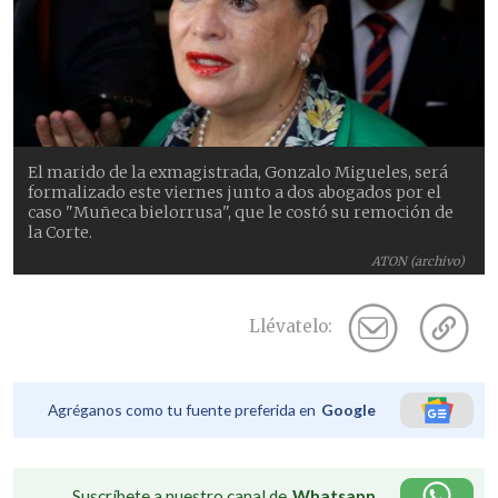
El marido de la exmagistrada, Gonzalo Migueles, será
formalizado este viernes junto a dos abogados por el
caso "Muñeca bielorrusa", que le costó su remoción de
la Corte.
ATON (archivo)
Llévatelo:
Agréganos como tu fuente preferida en
Google
Suscríbete a nuestro canal de
Whatsapp