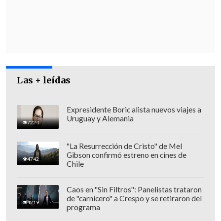
"
Hay mucha preocupación para que
este
tipo de situaciones
no vuelvan a ocurrir
.
Es por eso que la Corte toma diversas
medidas y acciones para lograr ese
propósito", destacó el secretario, y a
modo de ejemplo, adelantó que "el Poder
Las + leídas
Judicial está interesado en
difundir,
entre todos sus integrantes, un Código
de Ética
-que ha sido elaborado de
Expresidente Boric alista nuevos viajes a
Uruguay y Alemania
manera inédita por primera vez para este
7224
país-
que prevenga estas conductas
que
"La Resurrección de Cristo" de Mel
no son aceptables".
Gibson confirmó estreno en cines de
4742
Chile
Caos en "Sin Filtros": Panelistas trataron
de "carnicero" a Crespo y se retiraron del
4219
programa