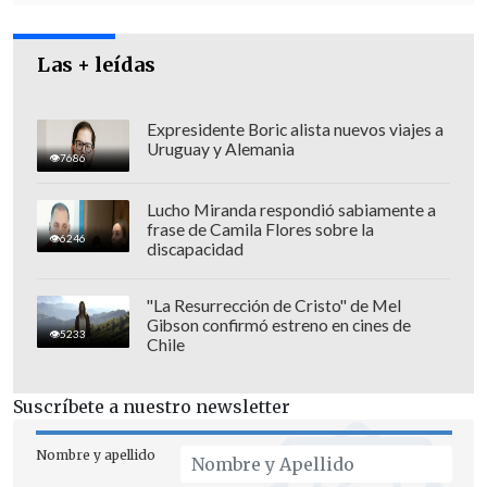
Las + leídas
Expresidente Boric alista nuevos viajes a
Uruguay y Alemania
7686
Lucho Miranda respondió sabiamente a
frase de Camila Flores sobre la
6246
discapacidad
"La Resurrección de Cristo" de Mel
Gibson confirmó estreno en cines de
5233
Chile
"Hay tres testigos –continuó Mena- que
nos dan cuenta de esta circunstancia que
Suscríbete a nuestro newsletter
fue la motivación. No es explica de otra
manera lo que empieza como una pelea
Nombre y apellido