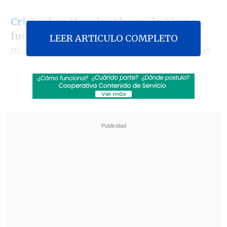
Cristopher Morales Flores
,
de 22 años,
fue detenido en la madrugada de este
LEER ARTICULO COMPLETO
martes y la Fiscalía le imputó los cargos
de lesiones graves-gravísimas, aunque
estos cargos pueden cambiar,
dependiendo de la evolución que tenga
el joven que está internado en el
Hospital de Rancagua
.
Revisa también
José Antonio Neme protagonizó colisión en
Las Condes
Conductor de aplicación fue baleado en
encerrona en Santiago Centro