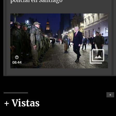
policial en Santiago
🕑
08:44
+
+ Vistas