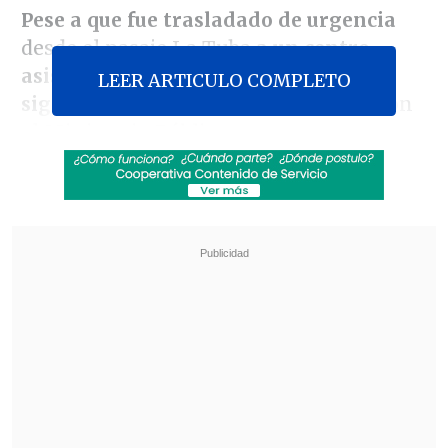
Pese a que fue trasladado de urgencia
desde el pasaje La Tuba
a un centro
asistencial, la víctima ingresó sin
LEER ARTICULO COMPLETO
signos vitales
al recinto, de acuerdo con
el Ministerio Público.
Revisa también
ACOT: Timonel PPD llama al Gobierno a "no
pasarse de listo" al intensificar castigos
Trama bielorrusa: Exministra Vivanco declara
por segundo día ante Fiscalía
Los antecedentes preliminares indican
que
"fue abordado por dos sujetos, y uno
de ellos procedió a efectuar disparos"
,