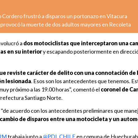
o Cordero frustró a disparos un portonazo en Vitacura
o provocó la muerte de dos adultos mayores en Recoleta
nvolucró a
dos motociclistas que interceptaron una ca
as en su interior
y escapando posteriormente en direcci
ue reviste carácter de delito con una connotación de
én lesionada
. Esos son los antecedentes que tenemos. E
 muy próximo a las 19.00 horas", comentó el
coronel de Ca
 Prefectura Santiago Norte.
ue, "de acuerdo con los antecedentes preliminares que mane
rcambio de disparos entre una motocicleta y un autom
aRM
trabaja junto a
@PDI_CHILE
en comuna de Huechurab