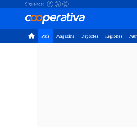
Síguenos:
País
Magazine
Deportes
Regiones
Mu