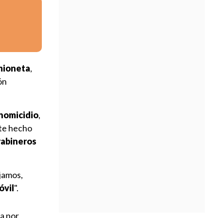
mioneta
,
ón
 homicidio
,
ste hecho
rabineros
jamos,
óvil
".
a por