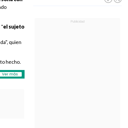
endo
 "
el sujeto
da", quien
nto hecho.