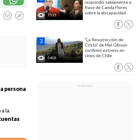
respondió sabiamente a
frase de Camila Flores
sobre la discapacidad
7513
"La Resurrección de
Cristo" de Mel Gibson
confirmó estreno en
cines de Chile
5403
a persona
 a la
 cuentas