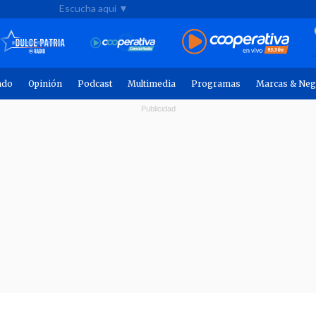
Escucha aquí ▼
ndo
Opinión
Podcast
Multimedia
Programas
Marcas & Neg