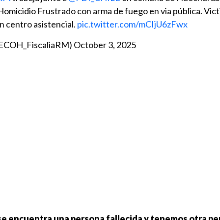
micidio Frustrado con arma de fuego en via pública. Vict
n centro asistencial.
pic.twitter.com/mCIjU6zFwx
@ECOH_FiscaliaRM)
October 3, 2025
se encuentra una persona fallecida y tenemos otra p