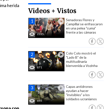
ima herida
Videos + Vistos
Senadoras Flores y
Campillai se enfrascaron
en una pelea "cuma"
frente a las cámaras
2225
Colo Colo mostró el
"Lado B" de la
multitudinaria
bienvenida a Vozinha
871
Capas antidrones
ayudan a hacer
"invisibles" a los
soldados ucranianos
693
ersona con