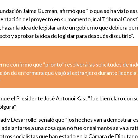
 Fundación Jaime Guzmán, afirmó que "lo que se ha visto es
mentación del proyecto en su momento, ir al Tribunal Const
chazar la idea de legislar ante un gobierno que debiera perm
to y aprobar la idea de legislar para después discutirlo".
ierno confirmó que "pronto" resolverá las solicitudes de ind
ción de enfermera que viajó al extranjero durante licencia 
o
ue el Presidente José Antonoi Kast "fue bien claro con s
lgura".
rtad y Desarrollo, señaló que "los hechos van a demostrar 
 es adelantarse a una cosa que no fue o realmente se va a rati
otros socialistas que han estado en la Cámara de Diputado