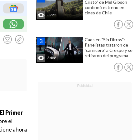
Cristo" de Mel Gibson
confirmó estreno en
cines de Chile
3722
Caos en "Sin Filtros":
Panelistas trataron de
"carnicero" a Crespo y se
retiraron del programa
3488
El Primer
bre el
 tiene ahora