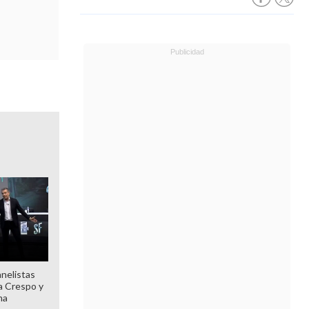
anelistas
 a Crespo y
ma