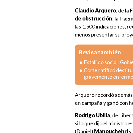
Claudio Arquero
, de la
de obstrucción
: la frag
las 1.500 indicaciones, re
menos presentar su proyec
Revisa también
Estallido social: Gob
Corte ratificó destitu
gravemente enferm
Arquero recordó además q
en campaña y ganó con ho
Rodrigo Ubilla
, de Libe
si lo que dijo el ministro
(Daniel)
Manouchehri
y 