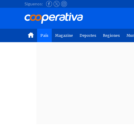
Síguenos:
País
Magazine
Deportes
Regiones
Mu