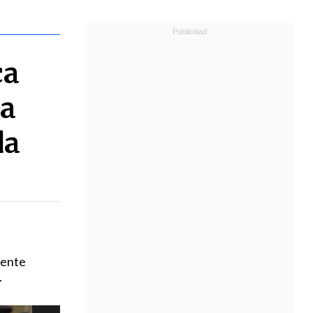
ca
sa
da
rente
.