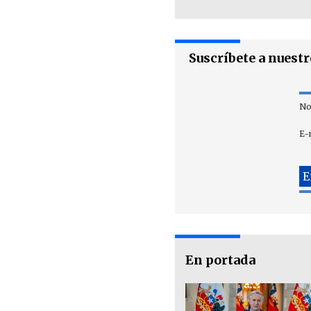
Suscríbete a nuest
No
E-
En portada