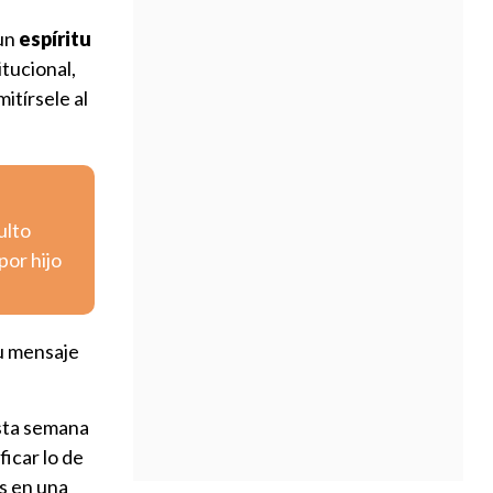
 un
espíritu
itucional,
itírsele al
ulto
por hijo
u mensaje
esta semana
ficar lo de
s en una