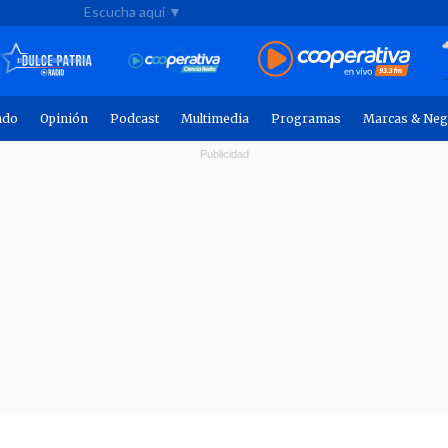
Escucha aquí ▼
ndo
Opinión
Podcast
Multimedia
Programas
Marcas & Neg