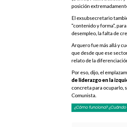
posición extremadamente
El exsubsecretario tambi
"contenido y forma", par
desempleo, la falta de cr
Arquero fue más allá y cu
que desde que ese sector 
relato de la diferenciación 
Por eso, dijo, el emplaza
de liderazgo en la izqu
concreta para ocuparlo, s
Comunista.