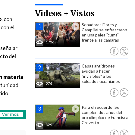
Videos + Vistos
o
, con
Senadoras Flores y
con el
Campillai se enfrascaron
en una pelea "cuma"
frente a las cámaras
1726
 señalar
cto del
Capas antidrones
ayudan a hacer
n materia
"invisibles" a los
soldados ucranianos
576
rtunidad
tido
Para el recuerdo: Se
cumplen dos años del
oro olímpico de Francisca
Crovetto
329