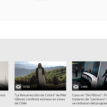
3722
3488
evos
"La Resurrección de Cristo" de Mel
Caos en "Sin Filtros": P
Gibson confirmó estreno en cines
trataron de "carnicero"
de Chile
se retiraron del progra