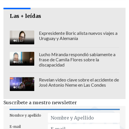
"otra fórmula para generar trabajo e
inversión"
.
Las + leídas
Expresidente Boric alista nuevos viajes a
Uruguay y Alemania
8113
Lucho Miranda respondió sabiamente a
frase de Camila Flores sobre la
8051
discapacidad
Revelan video clave sobre el accidente de
José Antonio Neme en Las Condes
5927
Suscríbete a nuestro newsletter
"Nosotros estamos planteando una
Nombre y apellido
opción distinta que ha mostrado en
E-mail
distintos países del mundo ser exitosa,