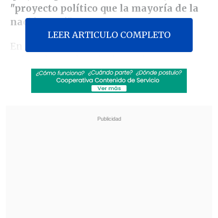
"proyecto político que la mayoría de la
nación votó"
.
LEER ARTICULO COMPLETO
En entrevista con radio
Cappissima
de
Arica, el Mandatario destacó esta
iniciativa como la solución a los actuales
problemas de empleabilidad e inversión
,
criticando políticas de
administraciones anteriores en esta
materia
.
Revisa también
Así fue el intento de encerrona repelido por el
escolta del exministro Cordero
Encuestas destacan popularidad de la ACOT
anunciada por Kast