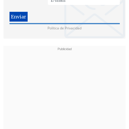
porque
genera más inversión
,
más
trabajo y ese es el desafío que tienen en
estos días los senadores
", puntualizó el
Política de Privacidad
jefe de Estado.
Finalmente, hizo un llamado a que "
se
reconozca que una mayoría de la nación
votó por este proyecto político que me
toca encabezar
".