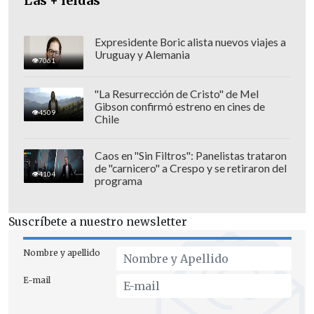
Las + leídas
Enrique García (PDG)
Según estableció el "Acuerdo por Chile",
Expresidente Boric alista nuevos viajes a
los integrantes deben ser "juristas de
Uruguay y Alemania
7061
destacada trayectoria profesional y/o
académica" y actuarán como los
"La Resurrección de Cristo" de Mel
Gibson confirmó estreno en cines de
"árbitros" del proceso, debiendo revisar
4509
Chile
que las normas de la nueva Constitución
no incumplan
los 12 principios
Caos en "Sin Filtros": Panelistas trataron
de "carnicero" a Crespo y se retiraron del
acordados
.
4104
programa
Suscríbete a nuestro newsletter
Nombre y apellido
E-mail