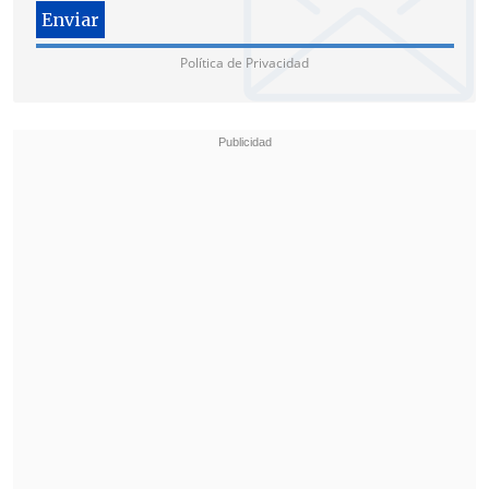
Política de Privacidad
La nómina
fue aprobada con amplia
mayoría por la Cámara de Diputadas y
Diputados -123 votos a favor, solo seis en
contra y ocho abstenciones-; y luego
debe ser ratificada esta tarde por el
Senado
, con un quorum de
cuatro
séptimos
.
"Por lo menos dentro de nuestro partido
hubo una discusión bien interesante
sobre los perfiles de las personas que