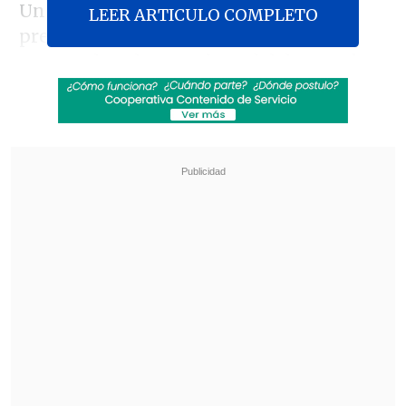
Un día después de lo previsto,
LEER ARTICULO COMPLETO
presentaron el listado propuesto en el
que resaltan los nombres del destacado
jurista exagente de Chile en La Haya
Claudio Grossman
, respaldado por el
PPD, y la expresidenta del Tribunal
Constitucional
Marisol Peña
, por RN.
Revisa también
Axel Callís: Kast no podrá aplicar en seguridad
la "doctrina Quiroz" de ganar por penales
Reportan caída de estudiante desde un cuarto
piso del Liceo 1
La nómina completa es la siguiente: