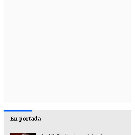
iban a ocupar estos cargos", dijo la
timonel del Partido Socialista, Paulina
Vodanovic
, destacando que "tenemos
personas con mucha experiencia y
dilatada trayectoria, pero preferimos
también apostar por liderazgos que
tienen un compromiso social y político,
experiencia en el servicio público, que
vienen del mundo académico en general,
pero con una destacada trayectoria
profesional".
En portada