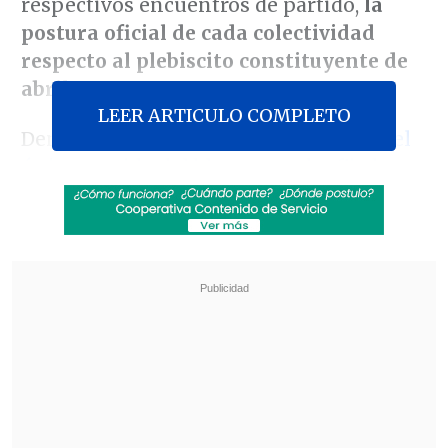
respectivos encuentros de partido,
la
postura oficial de cada colectividad
respecto al plebiscito constituyente de
abril.
LEER ARTICULO COMPLETO
Dentro de Chile Vamos,
la UDI ha sido el
único partido del bloque que ha fijado
una posición
: irán por la opción
"Rechazo", pero respetará "la posición de
aquellos que estiman, de buena fe, que el
'Apruebo' el mejor camino para satisfacer
las demandas sociales".
Revisa también
Alcalde de San Bernardo refuta optimismo del
Gobierno: "Pareciera que hay dos Chile"