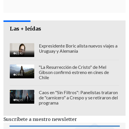
libertad de acción, en el consejo regional
metropolitano se concluyó el miércoles
pasado que la mayoría está por el
Las + leídas
"Rechazo", pese a dar libertad de acción.
Expresidente Boric alista nuevos viajes a
Uruguay y Alemania
6390
"La Resurrección de Cristo" de Mel
Gibson confirmó estreno en cines de
3955
Chile
Caos en "Sin Filtros": Panelistas trataron
de "carnicero" a Crespo y se retiraron del
3655
programa
Suscríbete a nuestro newsletter