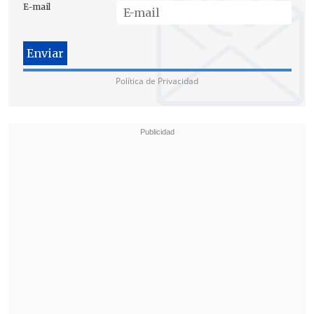
E-mail
ciudadanía
,
tenemos la legitimidad que
la misma Constitución nos entrega
",
expresó Marisol Peña.
Política de Privacidad
La autoridad añadió que "
el control
preventivo es una de las atribuciones
que tiene actualmente el Tribunal
Constitucional y nosotros la hemos
ejercido con mucha responsabilidad
,
desde que fue creado el Tribunal en el
año 1970".
"En el mundo
esta es una de las
atribuciones constitucionales más
importantes de estas magistraturas
porque le da una verdadera patente de