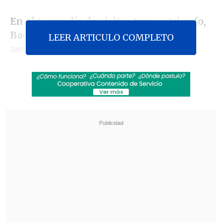
En el tercer día de visitas tras su triunfo,
Bachelet recibió a Mendoza, quien
LEER ARTICULO COMPLETO
aseguró
"si nosotros hiciéramos un
cuadro comparativo entre la elección de
2009 y esta elección, yo diría que
deberíamos tener un cierto orgullo
desde el punto de vista de la forma de
administrar las campañas en Chile"
.
Revisa también
Gobierno a favor de cerrar la empresa química
que se incendió en Quilicura
Gobierno avanza con vetos para eliminar
normas que introdujo la oposición a la
megarreforma