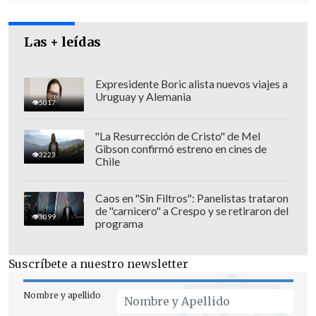
artículos.
Las + leídas
Expresidente Boric alista nuevos viajes a
Uruguay y Alemania
5017
"La Resurrección de Cristo" de Mel
Gibson confirmó estreno en cines de
3223
Chile
Caos en "Sin Filtros": Panelistas trataron
de "carnicero" a Crespo y se retiraron del
3099
programa
"Desde el punto de vista de la
Suscríbete a nuestro newsletter
legitimidad del Tribunal Constitucional,
aunque no seamos un órgano
Nombre y apellido
democráticamente electo por la