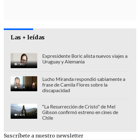
trabajo que está realizando el
Ministerio Público y aportaré todos los
antecedentes e información de que
disponga
para de ese modo colaborar
Las + leídas
con el éxito de las pesquisas que se están
realizando", aseguró.
Expresidente Boric alista nuevos viajes a
Uruguay y Alemania
7980
Lucho Miranda respondió sabiamente a
frase de Camila Flores sobre la
7514
discapacidad
"La Resurrección de Cristo" de Mel
Gibson confirmó estreno en cines de
5404
Chile
Suscríbete a nuestro newsletter