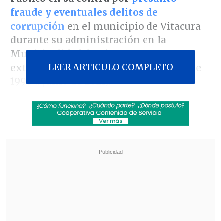
fraude y eventuales delitos de
corrupción
en el municipio de Vitacura
durante su administración en la
Municipalidad de Vitacura, que se
LEER ARTICULO COMPLETO
extendió por casi 25 años (diciembre de
1996 a junio de 2021).
"En relación a los hechos que se han
dado conocer públicamente quiero
manifestar, como lo he dicho frente a
varias consultas de los medios de
comunicación, que prestaré toda la
colaboración a la investigación que lleva
adelante el Ministerio Público para que
ellos sean debidamente esclarecidos",
declaró el investigado otrora jefe