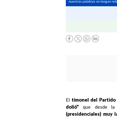
nuestras palabras no tengan relac
El
timonel del Partido
dolió"
que desde la
(presidenciales) muy l