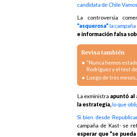
candidata de Chile Vamo
La controversia come
"asquerosa"
la campaña
e información falsa sob
Revisa también
"Nunca hemos estado p
Rodríguez y el test d
Luego de tres meses, L
La exministra
apuntó al 
la estrategia,
lo que obl
Si bien desde Republica
campaña de Kast- se ref
esperar que "se pueda 