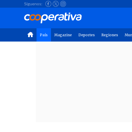
Síguenos:
País
Magazine
Deportes
Regiones
Mu