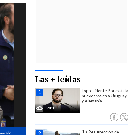
Las + leídas
Expresidente Boric alista
nuevos viajes a Uruguay
y Alemania
6981
"La Resurrección de
 una de