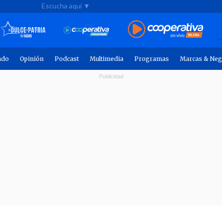
Escucha aquí ▼
ndo
Opinión
Podcast
Multimedia
Programas
Marcas & Neg