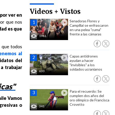
Videos + Vistos
 por ver en
Senadoras Flores y
lor que nos
Campillai se enfrascaron
dad es que
en una pelea "cuma"
frente a las cámaras
1981
l que todos
tenemos al
Capas antidrones
idatos del
ayudan a hacer
"invisibles" a los
a trabajar
soldados ucranianos
630
icas"
Para el recuerdo: Se
cumplen dos años del
hile Vamos
oro olímpico de Francisca
gresivas o
Crovetto
341