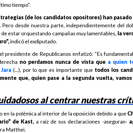
ltimo tiempo".
strategias (de los candidatos opositores) han pasado
.
Pero desde nuestra parte, independientemente del do
 de estar orquestando campañas muy lamentables,
la ver
uro",
indicó el exdiputado.
 el presidente de Republicanos enfatizó: "Es fundamenta
 derecha
no perdamos nunca de vista que
a quien 
 Jara
(...), por lo que es importante que
todos los cand
amente que, quien pase a la segunda vuelta, vamos 
dadosos al centrar nuestras crít
 en la polémica al interior de la oposición debido a que
C
ario" de Kast,
a raíz de sus declaraciones -aseguran-
a
ra Matthei.