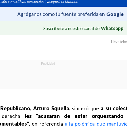
ión con críticas personales", aseguró el timonel.
Agréganos como tu fuente preferida en
Google
Suscríbete a nuestro canal de
Whatsapp
Llévatelo:
 Republicano, Arturo Squella,
sinceró que
a su colec
 derecha
les "acusaran de estar orquestando
amentables",
en referencia
a la polémica que mantuvi