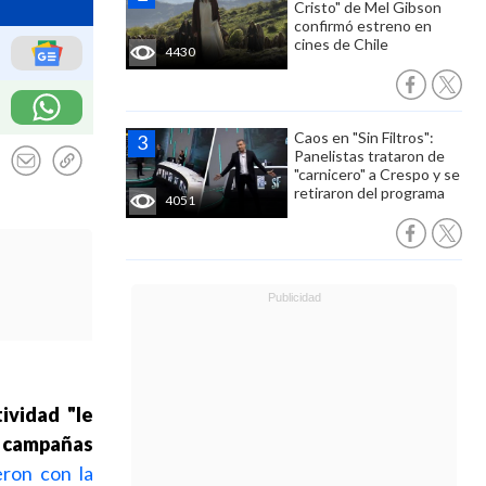
Cristo" de Mel Gibson
confirmó estreno en
cines de Chile
4430
Caos en "Sin Filtros":
Panelistas trataron de
"carnicero" a Crespo y se
retiraron del programa
4051
tividad "le
 campañas
eron con la