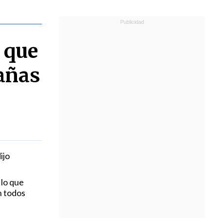
 que
añas
ijo
 lo que
n todos