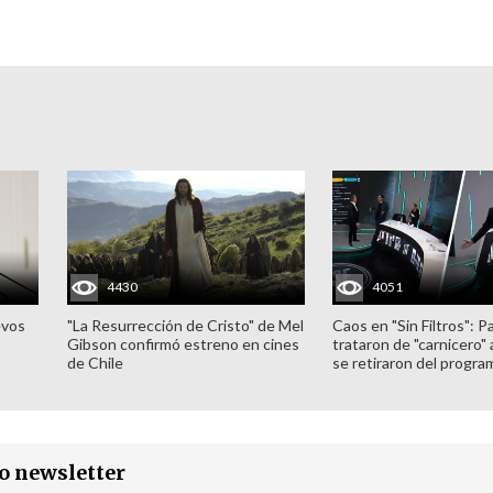
4430
4051
evos
"La Resurrección de Cristo" de Mel
Caos en "Sin Filtros": P
Gibson confirmó estreno en cines
trataron de "carnicero"
de Chile
se retiraron del progra
ro newsletter