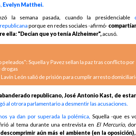
s,
Evelyn Matthei.
nzó la semana pasada, cuando la presidenciable
 republicana
porque en redes sociales -afirmó-
compartían
re ella: "Decían que yo tenía Alzheimer",
acusó.
eleados": Squella y Pavez sellan la paz tras conflicto por
e drogas
avín León salió de prisión para cumplir arresto domiciliari
abanderado republicano, José Antonio Kast, de estar
igó al otrora parlamentario a desmentir las acusaciones.
nos ya dan por superada la polémica,
Squella -que es v
irió al tema durante una entrevista en
El Mercurio,
do
descomprimir aún más el ambiente (en la oposición),