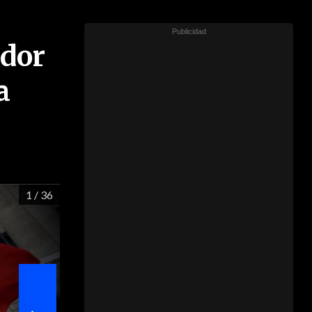
ador
a
1
/ 36