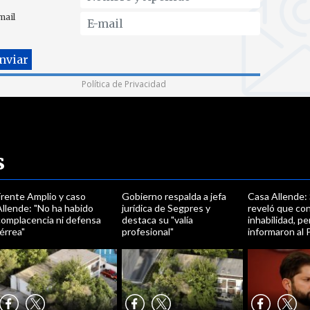
mail
Política de Privacidad
s
Frente Amplio y caso
Gobierno respalda a jefa
Casa Allende:
Allende: "No ha habido
jurídica de Segpres y
reveló que co
complacencia ni defensa
destaca su "valía
inhabilidad, p
érrea"
profesional"
informaron al