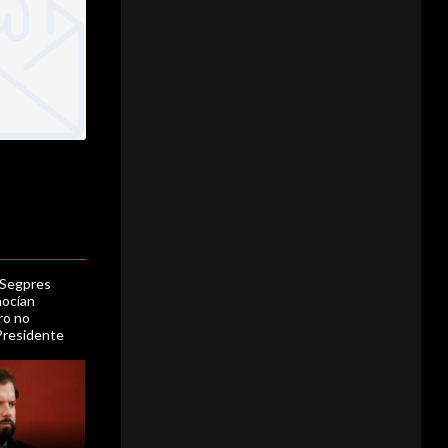
 Segpres
nocían
ero no
 Presidente