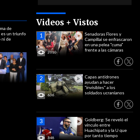
Videos + Vistos
rma de
es un triunfo
Senadoras Flores y
 ni de
Campillai se enfrascaron
en una pelea "cuma"
frente a las cámaras
2010
Capas antidrones
ayudan a hacer
"invisibles" a los
soldados ucranianos
636
Goldberg: Se reveló el
vínculo entre
Huachipato y la U que
por tanto tiempo
348