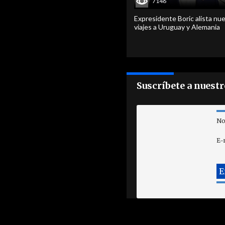
7146
Expresidente Boric alista nu
viajes a Uruguay y Alemania
Suscríbete a nuest
No
E-