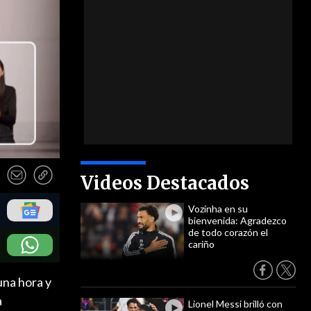
Videos Destacados
Vozinha en su
bienvenida: Agradezco
de todo corazón el
cariño
una hora y
a
Lionel Messi brilló con