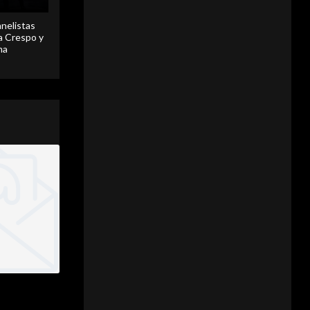
anelistas
 a Crespo y
ma