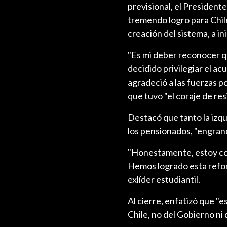
previsional, el President
tremendo logro para Chil
creación del sistema, a ini
"Es mi deber reconocer qu
decidido privilegiar el ac
agradeció a las fuerzas p
que tuvo "el coraje de res
Destacó que tanto la izqu
los pensionados, "engrand
"Honestamente, estoy con
Hemos logrado esta refor
exlíder estudiantil.
Al cierre, enfatizó que "e
Chile, no del Gobierno ni