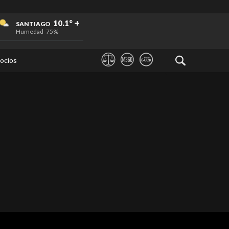
+
+
+
10.1°
SANTIAGO
Humedad
75%
ocios