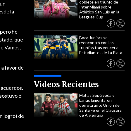
doblete en triunfo de
"un
Inter Miami sobre
esde la
Atlético San Luis en la
Leagues Cup
 pero he
Boca Juniors se
Estado, que
reencontró con los
ile Vamos,
triunfos tras vencer a
Estudiantes de La Plata
 a favor de
Videos Recientes
 acuerdos.
sostuvo el
Matías Sepúlveda y
Lanús lamentaron
derrota ante Unión de
Santa Fe en el Clausura
un logro) de
de Argentina