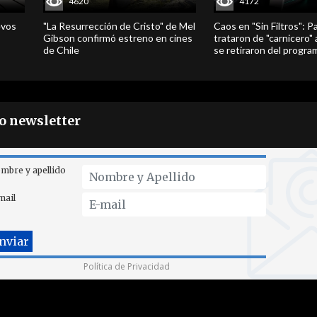
4620
4172
evos
"La Resurrección de Cristo" de Mel
Caos en "Sin Filtros": P
Gibson confirmó estreno en cines
trataron de "carnicero"
de Chile
se retiraron del progra
ro newsletter
mbre y apellido
mail
Política de Privacidad