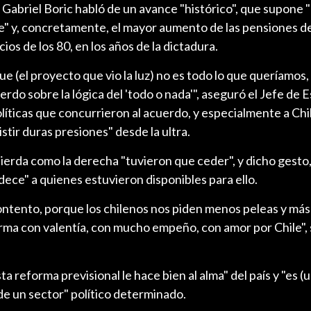
e Gabriel Boric habló de un avance "histórico", que supone 
e" y, concretamente, el mayor aumento de las pensiones d
cios de los 80, en los años de la dictadura.
e (el proyecto que vio la luz) no es todo lo que queríamos,
uerdo sobre la lógica del 'todo o nada'", aseguró el Jefe de 
olíticas que concurrieron al acuerdo, y especialmente a Ch
istir duras presiones" desde la ultra.
ierda como la derecha "tuvieron que ceder", y dicho gesto,
ece" a quienes estuvieron disponibles para ello.
tento, porque los chilenos nos piden menos peleas y más
ma con valentía, con mucho empeño, con amor por Chile", 
sta reforma previsional le hace bien al alma" del país y "es (
 de un sector" político determinado.