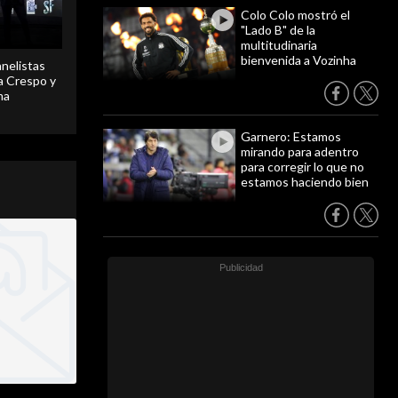
Colo Colo mostró el
"Lado B" de la
multitudinaria
bienvenida a Vozinha
anelistas
 a Crespo y
ma
Garnero: Estamos
mirando para adentro
para corregir lo que no
estamos haciendo bien