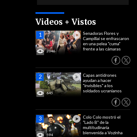
Videos + Vistos
Senadoras Flores y
Campillai se enfrascaron
en una pelea "cuma"
frente a las cámaras
2046
Capas antidrones
ayudan a hacer
"invisibles" a los
soldados ucranianos
645
Colo Colo mostró el
"Lado B" de la
multitudinaria
bienvenida a Vozinha
594