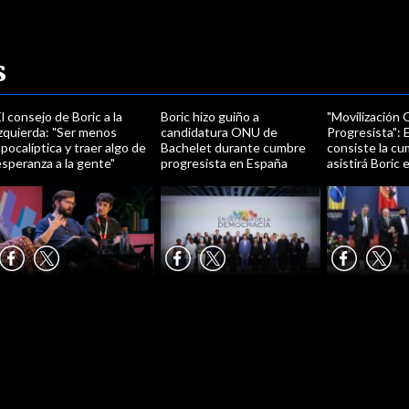
s
l consejo de Boric a la
Boric hizo guiño a
"Movilización 
zquierda: "Ser menos
candidatura ONU de
Progresista": 
pocalíptica y traer algo de
Bachelet durante cumbre
consiste la cu
speranza a la gente"
progresista en España
asistirá Boric