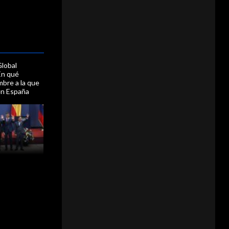
Global
En qué
mbre a la que
 en España