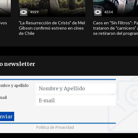
4929
4334
evos
"La Resurrección de Cristo" de Mel
Caos en "Sin Filtros": P
Gibson confirmó estreno en cines
trataron de "carnicero"
de Chile
se retiraron del progra
ro newsletter
mbre y apellido
mail
Política de Privacidad