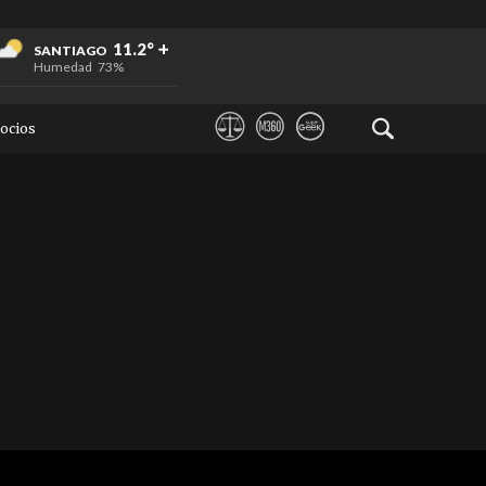
+
+
+
11.2°
SANTIAGO
Humedad
73%
ocios