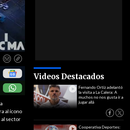
Videos Destacados
Fernando Ortiz adelantó
la visita a La Calera: A
muchos no nos gusta ir a
jugar allá
za
a al ícono
 al sector
Cooperativa Deportes: