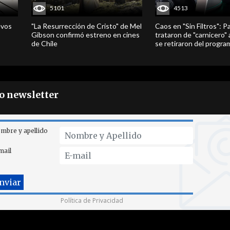
5101
4513
evos
"La Resurrección de Cristo" de Mel
Caos en "Sin Filtros": P
Gibson confirmó estreno en cines
trataron de "carnicero"
de Chile
se retiraron del progra
ro newsletter
mbre y apellido
mail
Política de Privacidad