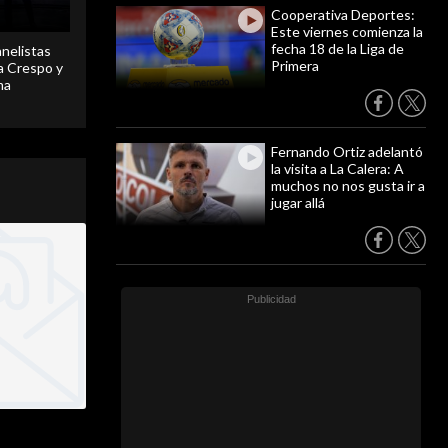
Cooperativa Deportes:
Este viernes comienza la
fecha 18 de la Liga de
anelistas
Primera
 a Crespo y
ma
Fernando Ortiz adelantó
la visita a La Calera: A
muchos no nos gusta ir a
jugar allá