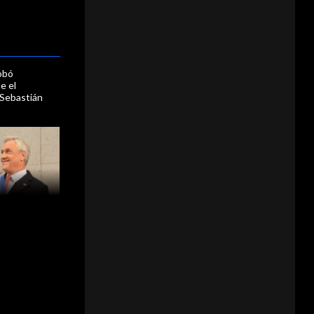
obó
e el
Sebastián