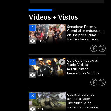
Videos + Vistos
Senadoras Flores y
Campillai se enfrascaron
en una pelea "cuma"
frente a las cámaras
2111
Colo Colo mostró el
"Lado B" de la
multitudinaria
bienvenida a Vozinha
734
Capas antidrones
ayudan a hacer
"invisibles" a los
soldados ucranianos
664