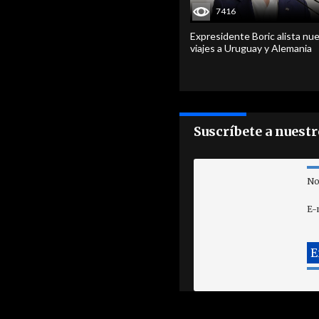
7416
Expresidente Boric alista nu
viajes a Uruguay y Alemania
Suscríbete a nuest
No
E-