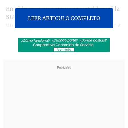
En el lugar, por causas que establecerá la
SIAT de Carabineros,
el conductor de
LEER ARTICULO COMPLETO
una camioneta que se trasladaba de
sur a
norte
habría perdido el control del
vehículo,
volcando a un costado del
camino
, donde murió una de sus tres
pasajeros.
Revisa también
Colombiano fue asesinado a balazos en un cité
de La Cisterna
Kast arribó a Colombia para asistir a la
asunción de Abelardo de la Espriella