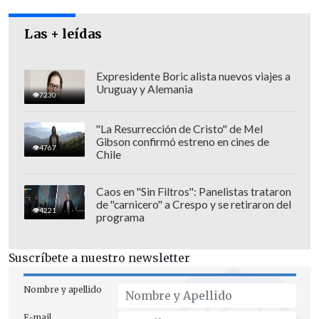
Las + leídas
Expresidente Boric alista nuevos viajes a
Uruguay y Alemania
7230
"La Resurrección de Cristo" de Mel
Un equipo investigador de la
SIAT
Gibson confirmó estreno en cines de
4767
Antofagasta
realizó diversas pericias en
Chile
el lugar, en busca de
establecer las
causas de este fatal hecho
, que cobró la
Caos en "Sin Filtros": Panelistas trataron
de "carnicero" a Crespo y se retiraron del
vida una
mujer chilena adulta,
cuyo
4221
programa
cuerpo fue levantado y trasladado al
Servicio Médico Legal
, cuando concluyó
Suscríbete a nuestro newsletter
el trabajo pericial del
sitio del suceso.
Nombre y apellido
E-mail