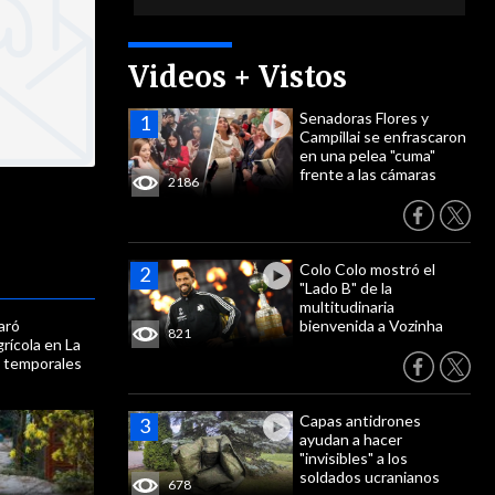
Videos + Vistos
Senadoras Flores y
Campillai se enfrascaron
en una pelea "cuma"
frente a las cámaras
2186
Colo Colo mostró el
"Lado B" de la
multitudinaria
aró
bienvenida a Vozinha
821
rícola en La
s temporales
Capas antidrones
ayudan a hacer
"invisibles" a los
soldados ucranianos
678