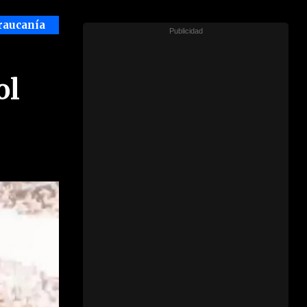
raucanía
ol