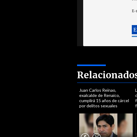
E-
Relacionado
Juan Carlos Reinao,
exalcalde de Renaico,
cumplirá 15 años de cárcel
f
por delitos sexuales
f