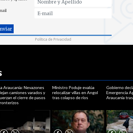
mail
Política de Privacidad
s
La Araucanía: Nevazones
Ministro Poduje evalúa
Gobierno decl
dejan camiones varados y
relocalizar villas en Angol
Emergencia Ag
uerzan el cierre de pasos
tras colapso de ríos
Araucanía tra
ronterizos