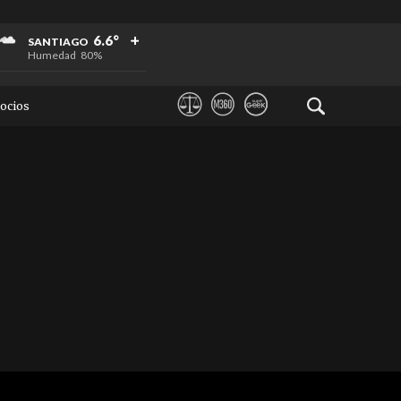
+
+
+
6.6°
SANTIAGO
Humedad
80%
ocios