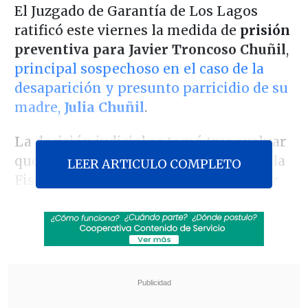
El Juzgado de Garantía de Los Lagos
ratificó este viernes la medida de
prisión
preventiva para Javier Troncoso Chuñil
,
principal sospechoso en el caso de la
desaparición y presunto parricidio de su
madre,
Julia Chuñil
.
La decisión judicial se tomó tras evaluar
que los antecedentes presentados por la
LEER ARTICULO COMPLETO
Fiscalía son suficientes para
mantener
al imputado privado de libertad
mientras se agotan los plazos de la
investigación
.
Revisa también