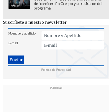
de "carnicero" a Crespo y se retiraron del
defensora, Karina Riquelme.
3786
programa
En esta línea, afirmó que han hecho "un
Suscríbete a nuestro newsletter
trabajo serio, en el que hemos
desmembrado cada una de las evidencias
Nombre y apellido
y hemos dado cuenta de
cuáles son las
E-mail
inconsistencias que existen en las
mismas pruebas de la Fiscalía
".
Política de Privacidad