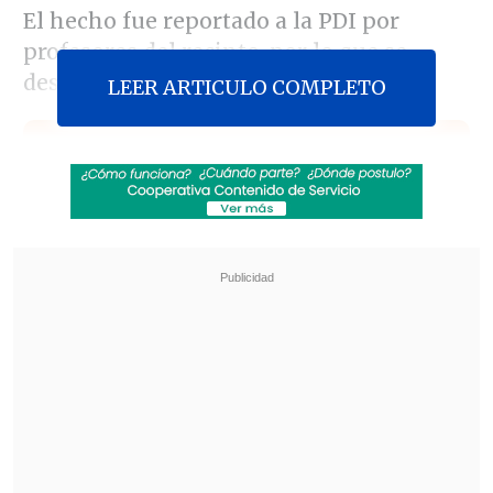
El hecho fue reportado a la PDI por
profesores del recinto, por lo que se
desplegó un operativo en el sector.
LEER ARTICULO COMPLETO
Revisa también
Megaoperativo de Carabineros y PDI dejó
1.341 detenidos a nivel nacional
Poduje celebró megarreforma: Por fin
tendremos los 465 mil millones para
reconstrucción
El prefecto
Luis Belmar
detalló a
Cooperativa
que "se habría encontrado
al interior de la mochila de un alumno
de 13 años un elemento aparentemente