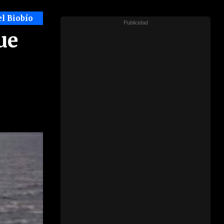
el Biobío
ue