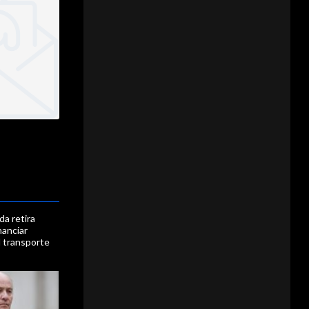
da retira
nanciar
l transporte