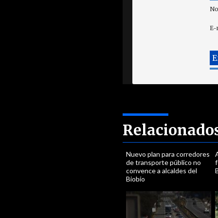
No
E-
Relacionado
Nuevo plan para corredores
A
de transporte público no
f
convence a alcaldes del
B
Biobío