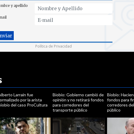
mbre y apellido
mail
Política de Privacidad
s
lberto Larraín fue
Biobío: Gobierno cambió de
Biobío: Hacien
ormalizado por la arista
opinión y no retirará fondos
fondos para fi
iobío del caso ProCultura
para corredores del
corredores de
transporte público
público