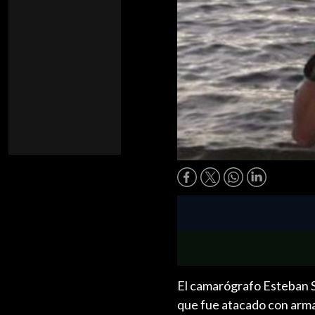
El camarógrafo Esteban S
que fue atacado con arma