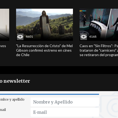
4601
4168
evos
"La Resurrección de Cristo" de Mel
Caos en "Sin Filtros": P
Gibson confirmó estreno en cines
trataron de "carnicero"
de Chile
se retiraron del progra
ro newsletter
mbre y apellido
mail