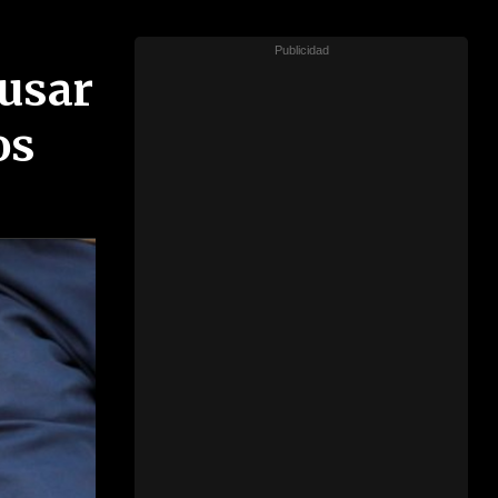
 usar
os