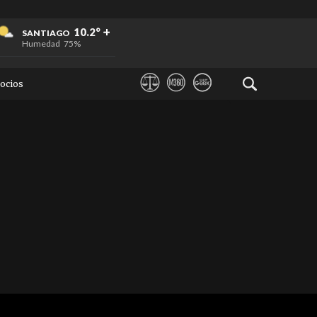
+
+
+
10.2°
SANTIAGO
Humedad
75%
ocios