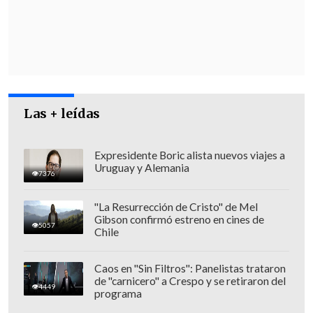
lactante y lo expone a contraer la
enfermedad inmunoprevenible
.
Las + leídas
Expresidente Boric alista nuevos viajes a
Uruguay y Alemania
7376
"La Resurrección de Cristo" de Mel
Gibson confirmó estreno en cines de
5057
Chile
Caos en "Sin Filtros": Panelistas trataron
de "carnicero" a Crespo y se retiraron del
4449
programa