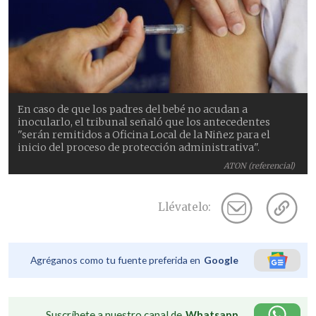
En caso de que los padres del bebé no acudan a
inocularlo, el tribunal señaló que los antecedentes
"serán remitidos a Oficina Local de la Niñez para el
inicio del proceso de protección administrativa".
ATON (referencial)
Llévatelo:
Agréganos como tu fuente preferida en
Google
Suscríbete a nuestro canal de
Whatsapp