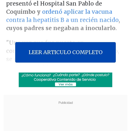
presentó el Hospital San Pablo de
Coquimbo y
ordenó aplicar la vacuna
contra la hepatitis B a un recién nacido
,
cuyos padres se negaban a inocularlo
.
"Una vez que fue puesto en
conocimiento el caso del recién nacido,
LEER ARTICULO COMPLETO
se decidió ir más allá de los procesos
regulares del hospital para proteger los
intereses del menor
, interponiendo un
recurso ante la Corte de La Serena, con el
fin de conseguir que dicho tribunal
ordenara la inoculación contra la
hepatitis B", planteó
el
abogado
Fernando Cortés,
de la
Unidad Jurídica del recinto asistencial
.