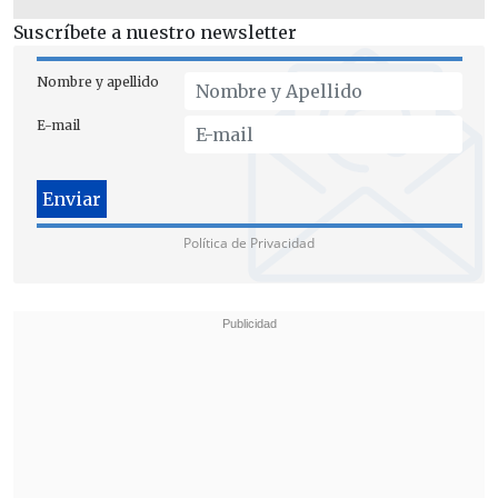
Suscríbete a nuestro newsletter
Nombre y apellido
Según se detalló en la resolución, los
E-mail
padres de la guagua argumentaban que
la vacuna contra la hepatitis B tiene
posibles
"efectos colaterales respecto
del autismo",
por lo que determinó que
Política de Privacidad
su actuar resulta
"ilegal y arbitrario"
.