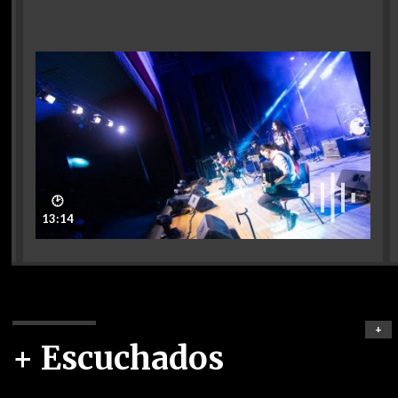
🕑
13:14
+
+ Escuchados