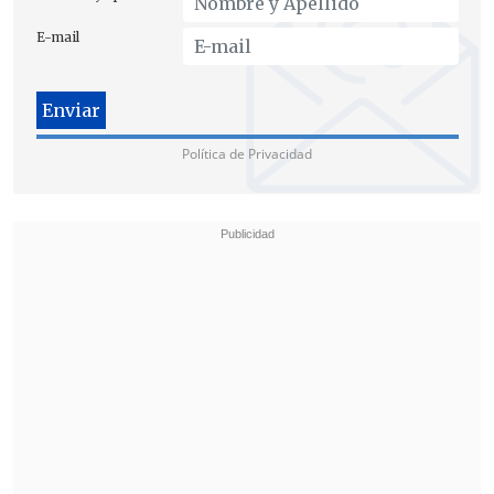
E-mail
Política de Privacidad
"La estrategia de la ministra Steinert en
su gestión como ministra de Seguridad
es lograr resultados concretos y no
acumular papelería.
Si bien el plan se va
a entregar en tiempo récord
,
claramente el foco no está en cumplir
formalismos
,
sino en hacer gestión
",
analizó el
diputado Cristián Araya
(Republicanos)
.
Por contraparte, su par
Patricio Pinilla