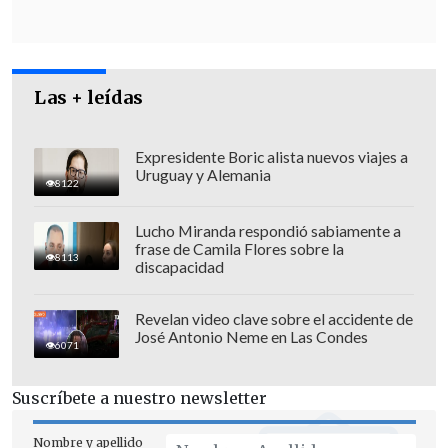
Expertos advierten que la percepción de riesgo y miedo en la
Las + leídas
ciudadanía persiste, requiriendo un enfoque diferente. (FOTO:
EFE)
Mientras algunos sectores
respaldan el
Expresidente Boric alista nuevos viajes a
Uruguay y Alemania
enfoque de la ministra
, otros expresan
8122
preocupación por la dirección de las
Lucho Miranda respondió sabiamente a
políticas de seguridad.
frase de Camila Flores sobre la
8113
discapacidad
Revelan video clave sobre el accidente de
José Antonio Neme en Las Condes
6071
Suscríbete a nuestro newsletter
Nombre y apellido