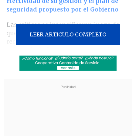
efectividad de su gestión y el plan de
seguridad propuesto por el Gobierno
.
Las críticas se intensificaron luego de
que la propia secretaria de Estado
LEER ARTICULO COMPLETO
reconociera que no anticipaba
la
exigencia de "un plan estructurado y
concreto" por parte del Congreso
.
Revisa también
Así fue el intento de encerrona repelido por el
escolta del exministro Cordero
Encuestas destacan popularidad de la ACOT
anunciada por Kast