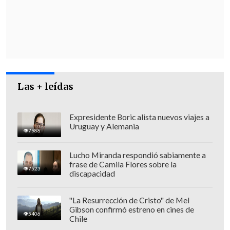
afectado la contratación de mujeres en
Chile".
Sin embargo,
"esto hay que hacerlo con
responsabilidad.
Vamos a impulsar un
nuevo sistema que permita
avanzar
Las + leídas
hacia una Sala Cuna Universal con
gradualidad, responsabilidad y
garantizando su sostenibilidad
Expresidente Boric alista nuevos viajes a
Uruguay y Alemania
financiera",
subrayó el jefe de Estado.
7988
Lucho Miranda respondió sabiamente a
frase de Camila Flores sobre la
7523
discapacidad
"La Resurrección de Cristo" de Mel
Gibson confirmó estreno en cines de
5406
Chile