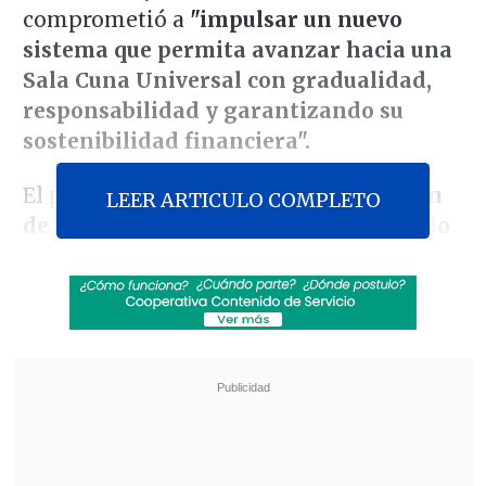
comprometió a
"impulsar un nuevo
sistema que permita avanzar hacia una
Sala Cuna Universal
con gradualidad,
responsabilidad y garantizando su
sostenibilidad financiera".
El proyecto, que se aloja en la
Comisión
LEER ARTICULO COMPLETO
de Educación del Senado
en su
segundo
trámite legislativo,
es una de las
principales demandas del mundo
político para
facilitar la inserción
laboral femenina,
en un contexto en el
que el desempleo del país ya superó el
9%.
Revisa también